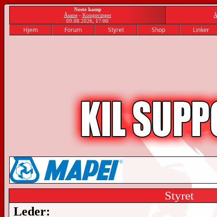
Neste kamp
Åsane
-
Kongsvinger
Å
09.08.2026, 17:00
Hjem
Forum
Styret
Shop
Linker
Styret
Leder: