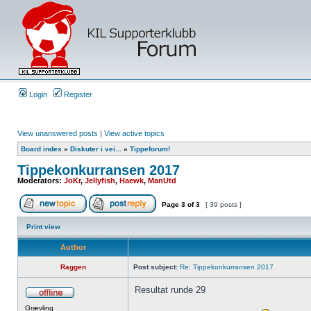
Login
Register
View unanswered posts
|
View active topics
Board index
»
Diskuter i vei...
»
Tippeforum!
Tippekonkurransen 2017
Moderators:
JoKr
,
Jellyfish
,
Haewk
,
ManUtd
Page
3
of
3
[ 39 posts ]
Print view
Author
Raggen
Post subject:
Re: Tippekonkurransen 2017
Resultat runde 29
Grævling