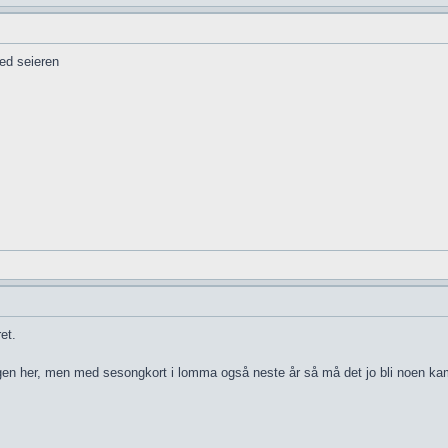
med seieren
et.
ngen her, men med sesongkort i lomma også neste år så må det jo bli noen k