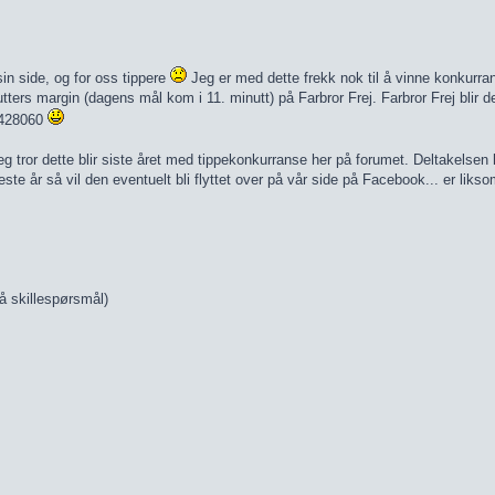
in side, og for oss tippere
Jeg er med dette frekk nok til å vinne konkurran
ers margin (dagens mål kom i 11. minutt) på Farbror Frej. Farbror Frej blir 
92428060
eg tror dette blir siste året med tippekonkurranse her på forumet. Deltakelsen ha
este år så vil den eventuelt bli flyttet over på vår side på Facebook... er lik
å skillespørsmål)