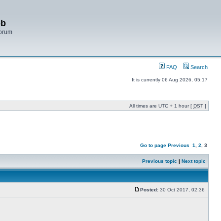
bb
Forum
FAQ
Search
It is currently 06 Aug 2026, 05:17
All times are UTC + 1 hour [
DST
]
Go to page
Previous
1
,
2
,
3
Previous topic
|
Next topic
Posted:
30 Oct 2017, 02:36