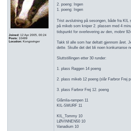
2. poeng: Ingen
1. poeng: Ingen
Trist avslutning på sesongen, både fra KIL s
på mikeb som kniper 2. plassen med 4 minutt
tidspunkt for overlevering av den, mobnr 
Joined:
12 Apr 2005, 00:24
Posts:
10489
Location:
Kongsvinger
Takk til alle som har deltatt gjennom året. J
dette. Skulle det det bli noen konkurranse n
Sluttstillingen etter 30 runder:
1. plass Raggen 14 poeng
2. plass mikeb 12 poeng (slår Farbror Frej p
3. plass Farbror Frej 12. poeng
Glåmlia-rampen 11
KIL-SMURF 11
KIL_Tommy 10
LØVINNEN50 10
Vanadium 10