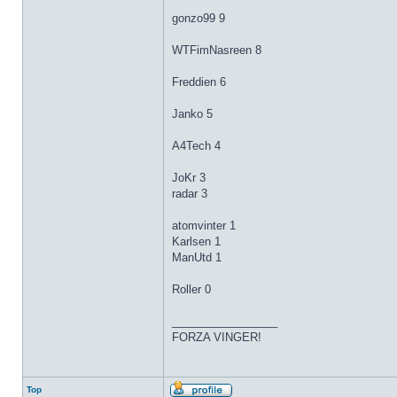
gonzo99 9
WTFimNasreen 8
Freddien 6
Janko 5
A4Tech 4
JoKr 3
radar 3
atomvinter 1
Karlsen 1
ManUtd 1
Roller 0
_________________
FORZA VINGER!
Top