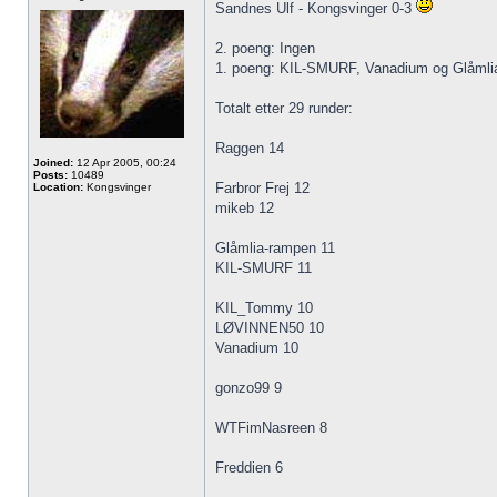
Sandnes Ulf - Kongsvinger 0-3
2. poeng: Ingen
1. poeng: KIL-SMURF, Vanadium og Glåmli
Totalt etter 29 runder:
Raggen 14
Joined:
12 Apr 2005, 00:24
Posts:
10489
Farbror Frej 12
Location:
Kongsvinger
mikeb 12
Glåmlia-rampen 11
KIL-SMURF 11
KIL_Tommy 10
LØVINNEN50 10
Vanadium 10
gonzo99 9
WTFimNasreen 8
Freddien 6