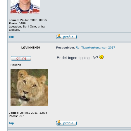
Joined:
24 Jun 2005, 00:25
Posts:
6489
Location:
Bor i Oslo, er fra
Eidsvoll.
Top
LØVINNEN50
Post subject:
Re: Tippekonkurransen 2017
Er det ingen tipping i år?
Reserve
Joined:
25 May 2011, 12:35
Posts:
297
Top