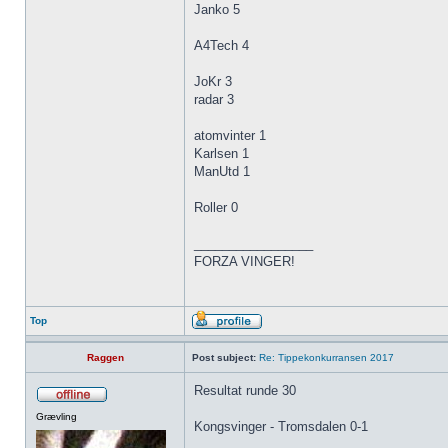
Janko 5
A4Tech 4
JoKr 3
radar 3
atomvinter 1
Karlsen 1
ManUtd 1
Roller 0
_________________
FORZA VINGER!
Top
Raggen
Post subject:
Re: Tippekonkurransen 2017
Resultat runde 30
Grævling
Kongsvinger - Tromsdalen 0-1