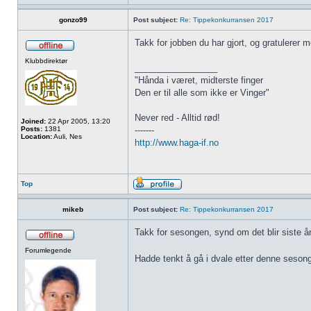
gonzo99
Post subject:
Re: Tippekonkurransen 2017
Takk for jobben du har gjort, og gratulerer 
Klubbdirektør
_________________
"Hånda i været, midterste finger
Den er til alle som ikke er Vinger"
Never red - Alltid rød!
Joined:
22 Apr 2005, 13:20
Posts:
1381
-------
Location:
Auli, Nes
http://www.haga-if.no
Top
mikeb
Post subject:
Re: Tippekonkurransen 2017
Takk for sesongen, synd om det blir siste år
Forumlegende
Hadde tenkt å gå i dvale etter denne seso