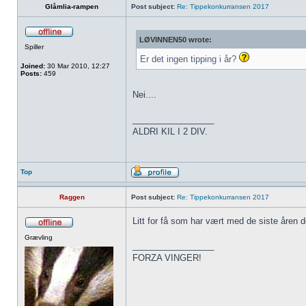
Glåmlia-rampen
Post subject:
Re: Tippekonkurransen 2017
LØVINNEN50 wrote:
Spiller
Er det ingen tipping i år?
Joined:
30 Mar 2010, 12:27
Posts:
459
Nei....
_________________
ALDRI KIL I 2 DIV.
Top
Raggen
Post subject:
Re: Tippekonkurransen 2017
Litt for få som har vært med de siste åren 
Grævling
_________________
FORZA VINGER!