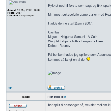
Rykket ned til første som sagt og fikk spar
Joined:
10 May 2005, 16:02
Posts:
2667
Min mest sukssefulle game var er med Real
Location:
Kongsvinger
Hadde denne start11ern i 2007:
Casillas
Miguel - Helguera-Samuel - A.Cole
Wright-Phillips - Totti - Lampard - Pires
Defoe - Rooney
På benken hadde jeg spillere som Assunquao
kommet så langt ennå der
_________________
Top
mikeb
Post subject:
ja
har spillt 9 sessonger nå, vekslet mellom kil