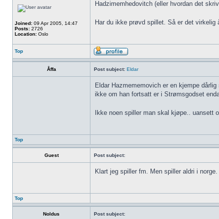
Hadzimemhedovitch (eller hvordan det skri
Har du ikke prøvd spillet. Så er det virkeli
Joined:
09 Apr 2005, 14:47
Posts:
2726
Location:
Oslo
Top
Åffa
Post subject:
Eldar
Eldar Hazmememovich er en kjempe dårlig spill
ikke om han fortsatt er i Strømsgodset enda
Ikke noen spiller man skal kjøpe.. uansett om
Top
Guest
Post subject:
Klart jeg spiller fm. Men spiller aldri i norge. 
Top
Noldus
Post subject: