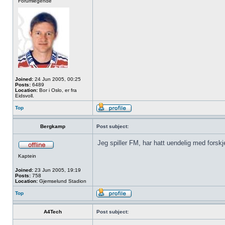
Forumlegende
Joined:
24 Jun 2005, 00:25
Posts:
6489
Location:
Bor i Oslo, er fra
Eidsvoll.
Top
Bergkamp
Post subject:
Jeg spiller FM, har hatt uendelig med forskj
Kaptein
Joined:
23 Jun 2005, 19:19
Posts:
758
Location:
Gjemselund Stadion
Top
A4Tech
Post subject: