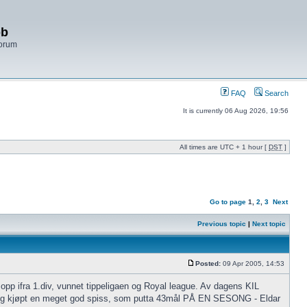
bb
Forum
FAQ
Search
It is currently 06 Aug 2026, 19:56
All times are UTC + 1 hour [
DST
]
Go to page
1
,
2
,
3
Next
Previous topic
|
Next topic
Posted:
09 Apr 2005, 14:53
opp ifra 1.div, vunnet tippeligaen og Royal league. Av dagens KIL
ar jeg kjøpt en meget god spiss, som putta 43mål PÅ EN SESONG - Eldar