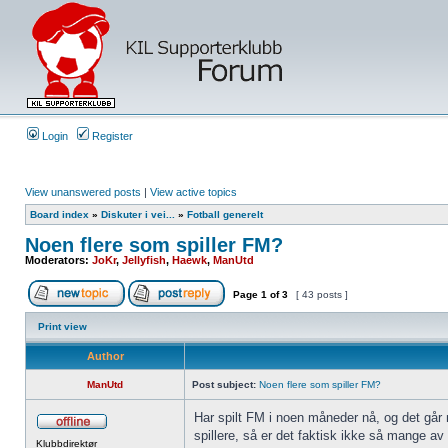
Login
Register
View unanswered posts
|
View active topics
Board index
»
Diskuter i vei...
»
Fotball generelt
Noen flere som spiller FM?
Moderators:
JoKr
,
Jellyfish
,
Haewk
,
ManUtd
Page
1
of
3
[ 43 posts ]
Print view
Author
ManUtd
Post subject:
Noen flere som spiller FM?
Har spilt FM i noen måneder nå, og det går 
spillere, så er det faktisk ikke så mange 
Klubbdirektør