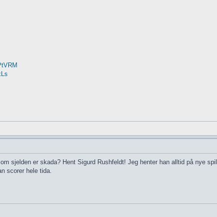
iPtVRM
xLs
m sjelden er skada? Hent Sigurd Rushfeldt! Jeg henter han alltid på nye spi
n scorer hele tida.