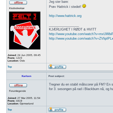
Jeg sier bare:
Prøv Hattrick i stedet!
Klubbdirektør
http://www.hattrick.org
_________________
KJÆRLIGHET I RØDT & HVITT
http://www.youtube.com/watch?v=mxUWb
http://www.youtube.com/watch?v=ZVlipIPL
Joined:
24 Jun 2005, 09:45
Posts:
1223
Location:
Oslo
Top
Karlsen
Post subject:
Tregner du en stabil målscorer på FM? En so
for 3. sesongen på rad i Blackburn nå, og ha
Forumlegende
Joined:
27 Mar 2005, 11:54
Posts:
4419
Location:
Gjemselund
Top