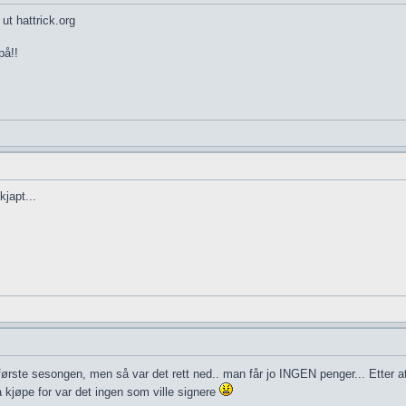
ut hattrick.org
på!!
japt...
rste sesongen, men så var det rett ned.. man får jo INGEN penger... Etter at j
 kjøpe for var det ingen som ville signere