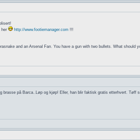
lisert!
n her
http://www.footiemanager.com
!!!
obrasnake and an Arsenal Fan. You have a gun with two bullets. What should 
rasse på Barca..Løp og kjøp! Eller, han blir faktisk gratis etterhvert. Tøff 