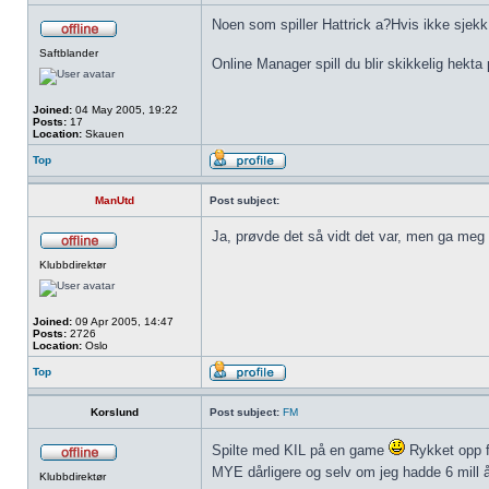
Noen som spiller Hattrick a?Hvis ikke sjekk 
Saftblander
Online Manager spill du blir skikkelig hekta 
Joined:
04 May 2005, 19:22
Posts:
17
Location:
Skauen
Top
ManUtd
Post subject:
Ja, prøvde det så vidt det var, men ga meg k
Klubbdirektør
Joined:
09 Apr 2005, 14:47
Posts:
2726
Location:
Oslo
Top
Korslund
Post subject:
FM
Spilte med KIL på en game
Rykket opp fø
MYE dårligere og selv om jeg hadde 6 mill å
Klubbdirektør