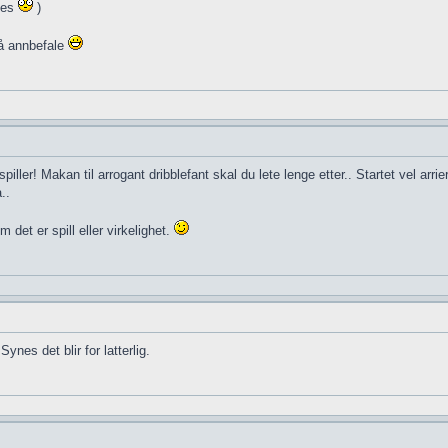
ves
)
g å annbefale
er! Makan til arrogant dribblefant skal du lete lenge etter.. Startet vel arrier
..
 det er spill eller virkelighet.
Synes det blir for latterlig.