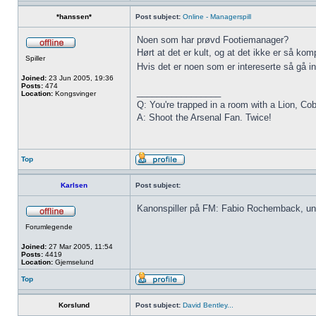
*hanssen*
Post subject:
Online - Managerspill
Noen som har prøvd Footiemanager?
Hørt at det er kult, og at det ikke er så komp
Spiller
Hvis det er noen som er intereserte så gå i
Joined:
23 Jun 2005, 19:36
Posts:
474
_________________
Location:
Kongsvinger
Q: You're trapped in a room with a Lion, C
A: Shoot the Arsenal Fan. Twice!
Top
Karlsen
Post subject:
Kanonspiller på FM: Fabio Rochemback, ung b
Forumlegende
Joined:
27 Mar 2005, 11:54
Posts:
4419
Location:
Gjemselund
Top
Korslund
Post subject:
David Bentley...