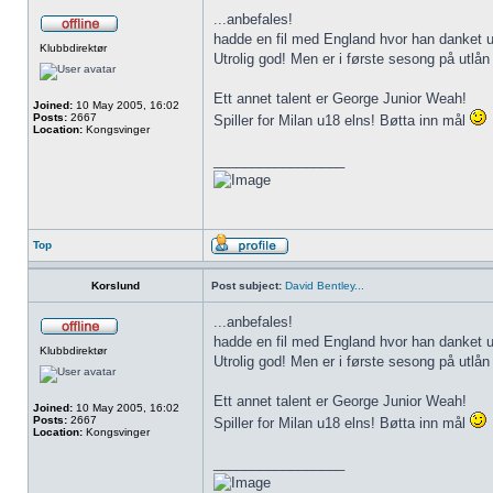
...anbefales!
hadde en fil med England hvor han danket u
Klubbdirektør
Utrolig god! Men er i første sesong på utlån
Ett annet talent er George Junior Weah!
Joined:
10 May 2005, 16:02
Posts:
2667
Spiller for Milan u18 elns! Bøtta inn mål
Location:
Kongsvinger
_________________
Top
Korslund
Post subject:
David Bentley...
...anbefales!
hadde en fil med England hvor han danket u
Klubbdirektør
Utrolig god! Men er i første sesong på utlån
Ett annet talent er George Junior Weah!
Joined:
10 May 2005, 16:02
Posts:
2667
Spiller for Milan u18 elns! Bøtta inn mål
Location:
Kongsvinger
_________________