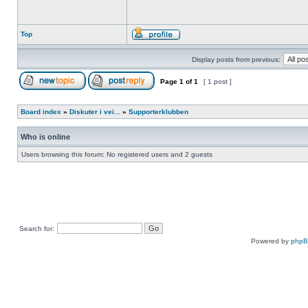
Top
Display posts from previous:
Page
1
of
1
[ 1 post ]
Board index
»
Diskuter i vei...
»
Supporterklubben
Who is online
Users browsing this forum: No registered users and 2 guests
Search for:
Powered by
php