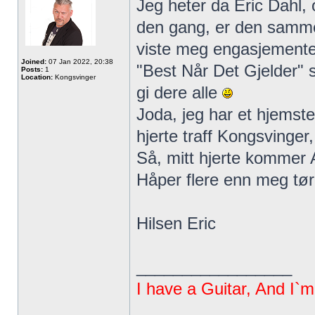
Jeg heter da Eric Dahl, 
den gang, er den samme 
viste meg engasjementet
Joined:
07 Jan 2022, 20:38
"Best Når Det Gjelder" s
Posts:
1
Location:
Kongsvinger
gi dere alle
Joda, jeg har et hjems
hjerte traff Kongsvinger
Så, mitt hjerte kommer AL
Håper flere enn meg tør o
Hilsen Eric
_________________
I have a Guitar, And I`m 