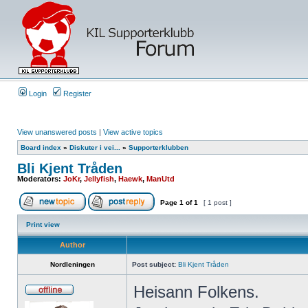
Login
Register
View unanswered posts
|
View active topics
Board index
»
Diskuter i vei...
»
Supporterklubben
Bli Kjent Tråden
Moderators:
JoKr
,
Jellyfish
,
Haewk
,
ManUtd
Page
1
of
1
[ 1 post ]
Print view
Author
Nordleningen
Post subject:
Bli Kjent Tråden
Heisann Folkens.