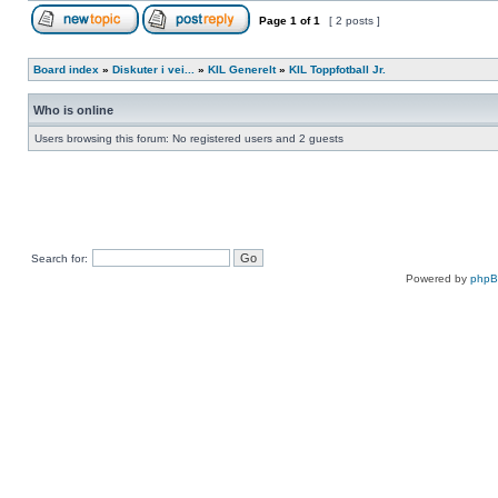
Page
1
of
1
[ 2 posts ]
Board index
»
Diskuter i vei...
»
KIL Generelt
»
KIL Toppfotball Jr.
Who is online
Users browsing this forum: No registered users and 2 guests
Search for:
Powered by
php