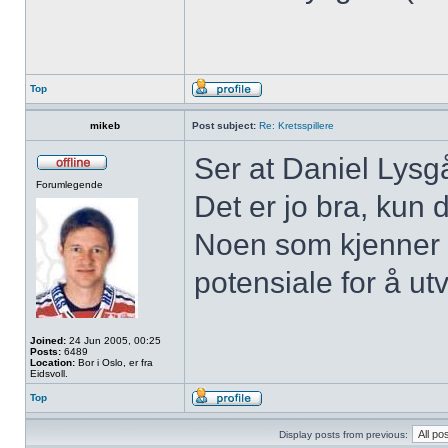
Top
mikeb
Post subject:
Re: Kretsspillere
Ser at Daniel Lysgå
Forumlegende
Det er jo bra, kun 
Noen som kjenner 
potensiale for å ut
Joined:
24 Jun 2005, 00:25
Posts:
6489
Location:
Bor i Oslo, er fra
Eidsvoll.
Top
Display posts from previous: