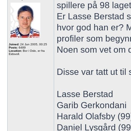
spillere på 98 laget
Er Lasse Berstad s
hvor god han er? M
profiler som begynn
Joined:
24 Jun 2005, 00:25
Noen som vet om d
Posts:
6489
Location:
Bor i Oslo, er fra
Eidsvoll.
Disse var tatt ut t
Lasse Berstad
Garib Gerkondani
Harald Olafsby (99)
Daniel Lysgård (99