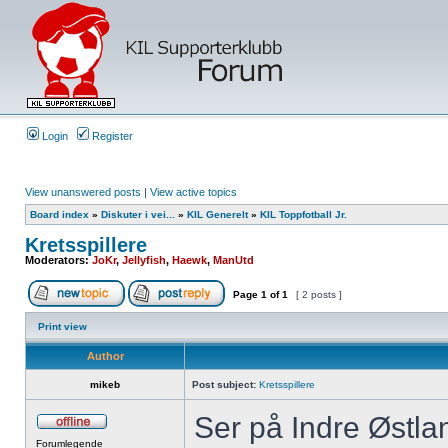
Login
Register
View unanswered posts
|
View active topics
Board index
»
Diskuter i vei...
»
KIL Generelt
»
KIL Toppfotball Jr.
Kretsspillere
Moderators:
JoKr
,
Jellyfish
,
Haewk
,
ManUtd
Page
1
of
1
[ 2 posts ]
Print view
Author
mikeb
Post subject:
Kretsspillere
Ser på Indre Østlan
Forumlegende