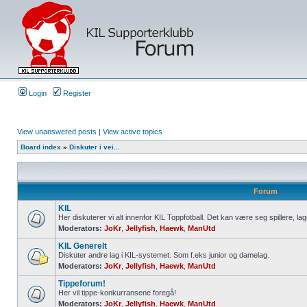
Login
Register
View unanswered posts
|
View active topics
Board index
»
Diskuter i vei...
Forum
KIL
Her diskuterer vi alt innenfor KIL Toppfotball. Det kan være seg spillere, lag
Moderators:
JoKr
,
Jellyfish
,
Haewk
,
ManUtd
KIL Generelt
Diskuter andre lag i KIL-systemet. Som f.eks junior og damelag.
Moderators:
JoKr
,
Jellyfish
,
Haewk
,
ManUtd
Tippeforum!
Her vil tippe-konkurransene foregå!
Moderators:
JoKr
,
Jellyfish
,
Haewk
,
ManUtd