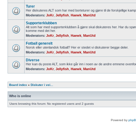
Turer
Her diskuteres ALT som har med borteturer og gjøre til de forskjellige kamp
Moderators:
JoKr
,
Jellyfish
,
Haewk
,
ManUtd
Supporterklubben
Alt som har med supporterklubben å gjøre skal diskuteres her. Har du spør
komme med det her.
Moderators:
JoKr
,
Jellyfish
,
Haewk
,
ManUtd
Fotball generelt
Norsk eller utenlandsk fotball? Her er stedet vi diskuterer begge deler.
Moderators:
JoKr
,
Jellyfish
,
Haewk
,
ManUtd
Diverse
Her kan du poste ALT, som ikke går inn i noen av de andre emnene ovenfor
Moderators:
JoKr
,
Jellyfish
,
Haewk
,
ManUtd
Board index
»
Diskuter i vei...
Who is online
Users browsing this forum: No registered users and 2 guests
Powered by
php