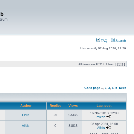
bb
Forum
FAQ
Search
It is currently 07 Aug 2026, 22:26
All times are UTC + 1 hour [
DST
]
Go to page
1
,
2
,
3
,
4
,
5
Next
Author
Replies
Views
Last post
16 Nov 2013, 22:09
Libra
26
93336
mikeb
03 Apr 2024, 15:58
Alfdis
0
81813
Alfdis