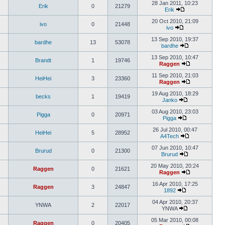
28 Jan 2011, 10:23
Erik
0
21279
Erik
20 Oct 2010, 21:09
ivo
0
21448
ivo
13 Sep 2010, 19:37
bardhe
13
53078
bardhe
13 Sep 2010, 10:47
Brandt
1
19746
Raggen
11 Sep 2010, 21:03
HeiHei
3
23360
Raggen
19 Aug 2010, 18:29
becks
1
19419
Janko
03 Aug 2010, 23:03
Pigga
0
20971
Pigga
26 Jul 2010, 00:47
HeiHei
5
28952
A4Tech
07 Jun 2010, 10:47
Brurud
0
21300
Brurud
20 May 2010, 20:24
Raggen
0
21621
Raggen
16 Apr 2010, 17:25
Raggen
3
24847
1892
04 Apr 2010, 20:37
YNWA
2
22017
YNWA
05 Mar 2010, 00:08
Raggen
0
20405