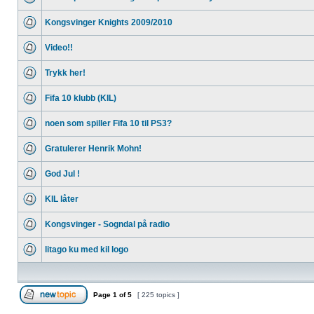
Kongsvinger Knights 2009/2010
Video!!
Trykk her!
Fifa 10 klubb (KIL)
noen som spiller Fifa 10 til PS3?
Gratulerer Henrik Mohn!
God Jul !
KIL låter
Kongsvinger - Sogndal på radio
litago ku med kil logo
Page
1
of
5
[ 225 topics ]