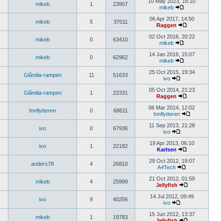
10 May 2023, 16:10
mikeb
1
23907
mikeb
06 Apr 2017, 14:50
mikeb
5
37011
Raggen
02 Oct 2016, 20:22
mikeb
0
63410
mikeb
14 Jan 2016, 15:07
mikeb
0
62962
mikeb
25 Oct 2015, 19:34
Glåmlia-rampen
11
51633
ivo
05 Oct 2014, 21:23
Glåmlia-rampen
1
22331
Raggen
06 Mar 2014, 12:02
Innflytteren
0
68611
Innflytteren
11 Sep 2013, 21:28
ivo
0
67936
ivo
19 Apr 2013, 06:10
ivo
1
22182
Karlsen
29 Oct 2012, 19:07
anders78
4
26810
A4Tech
21 Oct 2012, 01:59
mikeb
4
25999
Jellyfish
14 Jul 2012, 09:49
ivo
9
40256
ivo
15 Jun 2012, 13:37
mikeb
1
19783
Jellyfish