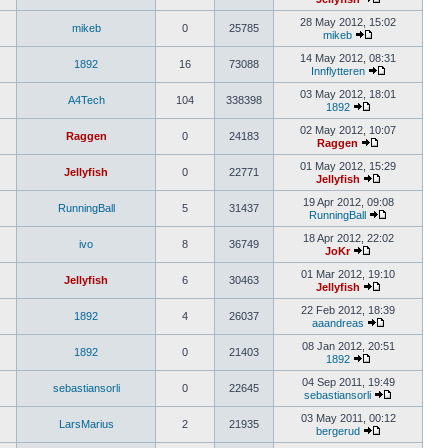
28 May 2012, 15:02
mikeb
0
25785
mikeb
14 May 2012, 08:31
1892
16
73088
Innflytteren
03 May 2012, 18:01
A4Tech
104
338398
1892
02 May 2012, 10:07
Raggen
0
24183
Raggen
01 May 2012, 15:29
Jellyfish
0
22771
Jellyfish
19 Apr 2012, 09:08
RunningBall
5
31437
RunningBall
18 Apr 2012, 22:02
ivo
8
36749
JoKr
01 Mar 2012, 19:10
Jellyfish
6
30463
Jellyfish
22 Feb 2012, 18:39
1892
4
26037
aaandreas
08 Jan 2012, 20:51
1892
0
21403
1892
04 Sep 2011, 19:49
sebastiansorli
0
22645
sebastiansorli
03 May 2011, 00:12
LarsMarius
2
21935
bergerud