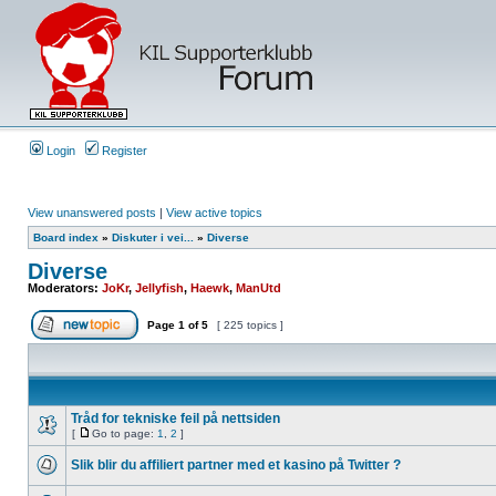
Login
Register
View unanswered posts
|
View active topics
Board index
»
Diskuter i vei...
»
Diverse
Diverse
Moderators:
JoKr
,
Jellyfish
,
Haewk
,
ManUtd
Page
1
of
5
[ 225 topics ]
Tråd for tekniske feil på nettsiden
[
Go to page:
1
,
2
]
Slik blir du affiliert partner med et kasino på Twitter ?