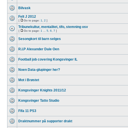
Bilvask
Felt J 2012
[
Go to page:
1
,
2
]
Tribunekultur, mentalitet, tifo, stemning osv
[
Go to page:
1
...
5
,
6
,
7
]
Sesongkort til barn selges
R.I.P Alexander Dale Oen
Football job covering Kongsvinger IL
Noen Data-glupinger her?
Mot i Brøstet
Kongsvinger Knights 2011/12
Kongsvinger Tatto Studio
Fifa 11 PS3
Draktnummer på supporter drakt