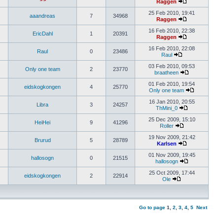
Raggen
25 Feb 2010, 19:41
aaandreas
7
34968
Raggen
16 Feb 2010, 22:38
EricDahl
1
20391
Raggen
16 Feb 2010, 22:08
Raul
0
23486
Raul
03 Feb 2010, 09:53
Only one team
2
23770
braatheen
01 Feb 2010, 19:54
eidskogkongen
4
25770
Only one team
16 Jan 2010, 20:55
Libra
3
24257
ThMini_0
25 Dec 2009, 15:10
HeiHei
9
41296
Roller
19 Nov 2009, 21:42
Brurud
5
28789
Karlsen
01 Nov 2009, 19:45
hallosogn
0
21515
hallosogn
25 Oct 2009, 17:44
eidskogkongen
2
22914
Ole
Go to page
1
,
2
,
3
,
4
,
5
Next