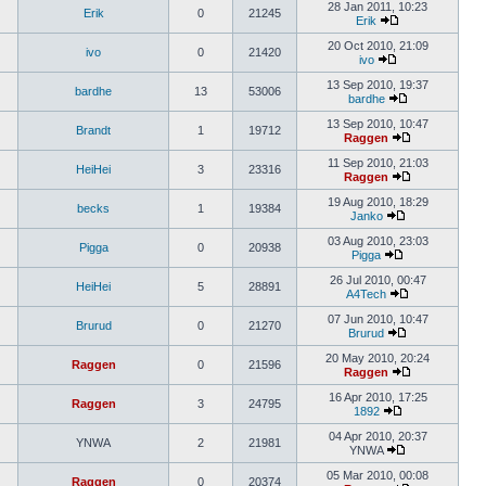
28 Jan 2011, 10:23
Erik
0
21245
Erik
20 Oct 2010, 21:09
ivo
0
21420
ivo
13 Sep 2010, 19:37
bardhe
13
53006
bardhe
13 Sep 2010, 10:47
Brandt
1
19712
Raggen
11 Sep 2010, 21:03
HeiHei
3
23316
Raggen
19 Aug 2010, 18:29
becks
1
19384
Janko
03 Aug 2010, 23:03
Pigga
0
20938
Pigga
26 Jul 2010, 00:47
HeiHei
5
28891
A4Tech
07 Jun 2010, 10:47
Brurud
0
21270
Brurud
20 May 2010, 20:24
Raggen
0
21596
Raggen
16 Apr 2010, 17:25
Raggen
3
24795
1892
04 Apr 2010, 20:37
YNWA
2
21981
YNWA
05 Mar 2010, 00:08
Raggen
0
20374