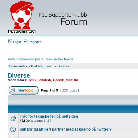
Login
Register
View unanswered posts
|
View active topics
Board index
»
Diskuter i vei...
»
Diverse
Diverse
Moderators:
JoKr
,
Jellyfish
,
Haewk
,
ManUtd
Page
1
of
5
[ 225 topics ]
Tråd for tekniske feil på nettsiden
[
Go to page:
1
,
2
]
Slik blir du affiliert partner med et kasino på Twitter ?