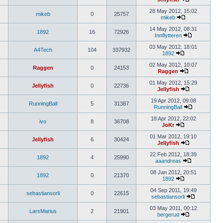
28 May 2012, 15:02
mikeb
0
25757
mikeb
14 May 2012, 08:31
1892
16
72926
Innflytteren
03 May 2012, 18:01
A4Tech
104
337932
1892
02 May 2012, 10:07
Raggen
0
24153
Raggen
01 May 2012, 15:29
Jellyfish
0
22736
Jellyfish
19 Apr 2012, 09:08
RunningBall
5
31387
RunningBall
18 Apr 2012, 22:02
ivo
8
36708
JoKr
01 Mar 2012, 19:10
Jellyfish
6
30424
Jellyfish
22 Feb 2012, 18:39
1892
4
25990
aaandreas
08 Jan 2012, 20:51
1892
0
21370
1892
04 Sep 2011, 19:49
sebastiansorli
0
22615
sebastiansorli
03 May 2011, 00:12
LarsMarius
2
21901
bergerud