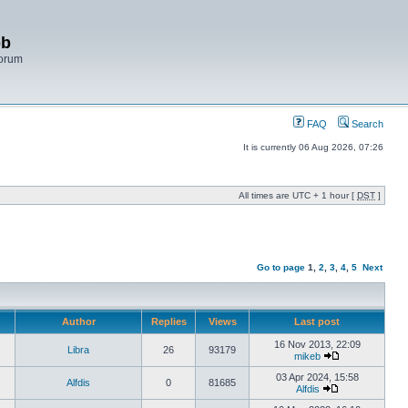
bb
Forum
FAQ
Search
It is currently 06 Aug 2026, 07:26
All times are UTC + 1 hour [
DST
]
Go to page
1
,
2
,
3
,
4
,
5
Next
Author
Replies
Views
Last post
16 Nov 2013, 22:09
Libra
26
93179
mikeb
03 Apr 2024, 15:58
Alfdis
0
81685
Alfdis