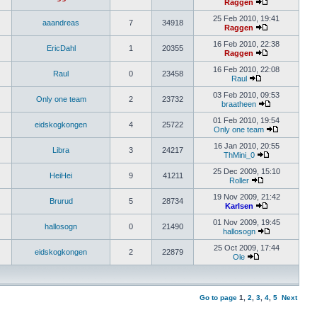
Raggen
25 Feb 2010, 19:41
aaandreas
7
34918
Raggen
16 Feb 2010, 22:38
EricDahl
1
20355
Raggen
16 Feb 2010, 22:08
Raul
0
23458
Raul
03 Feb 2010, 09:53
Only one team
2
23732
braatheen
01 Feb 2010, 19:54
eidskogkongen
4
25722
Only one team
16 Jan 2010, 20:55
Libra
3
24217
ThMini_0
25 Dec 2009, 15:10
HeiHei
9
41211
Roller
19 Nov 2009, 21:42
Brurud
5
28734
Karlsen
01 Nov 2009, 19:45
hallosogn
0
21490
hallosogn
25 Oct 2009, 17:44
eidskogkongen
2
22879
Ole
Go to page
1
,
2
,
3
,
4
,
5
Next