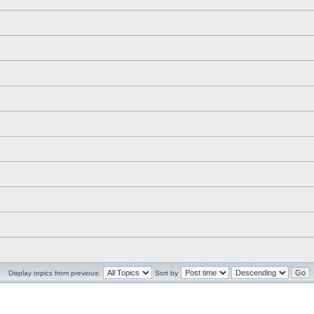
Display topics from previous:
Sort by