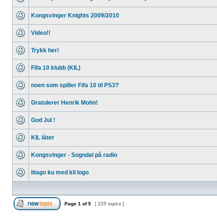
Kongsvinger Knights 2009/2010
Video!!
Trykk her!
Fifa 10 klubb (KIL)
noen som spiller Fifa 10 til PS3?
Gratulerer Henrik Mohn!
God Jul !
KIL låter
Kongsvinger - Sogndal på radio
litago ku med kil logo
Page
1
of
5
[ 225 topics ]