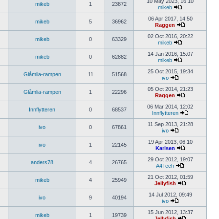
10 May 2023, 16:10
mikeb
1
23872
mikeb
06 Apr 2017, 14:50
mikeb
5
36962
Raggen
02 Oct 2016, 20:22
mikeb
0
63329
mikeb
14 Jan 2016, 15:07
mikeb
0
62882
mikeb
25 Oct 2015, 19:34
Glåmlia-rampen
11
51568
ivo
05 Oct 2014, 21:23
Glåmlia-rampen
1
22296
Raggen
06 Mar 2014, 12:02
Innflytteren
0
68537
Innflytteren
11 Sep 2013, 21:28
ivo
0
67861
ivo
19 Apr 2013, 06:10
ivo
1
22145
Karlsen
29 Oct 2012, 19:07
anders78
4
26765
A4Tech
21 Oct 2012, 01:59
mikeb
4
25949
Jellyfish
14 Jul 2012, 09:49
ivo
9
40194
ivo
15 Jun 2012, 13:37
mikeb
1
19739
Jellyfish