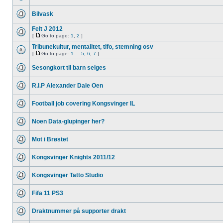
Bilvask
Felt J 2012
[
Go to page:
1
,
2
]
Tribunekultur, mentalitet, tifo, stemning osv
[
Go to page:
1
...
5
,
6
,
7
]
Sesongkort til barn selges
R.I.P Alexander Dale Oen
Football job covering Kongsvinger IL
Noen Data-glupinger her?
Mot i Brøstet
Kongsvinger Knights 2011/12
Kongsvinger Tatto Studio
Fifa 11 PS3
Draktnummer på supporter drakt