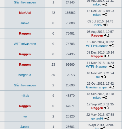
03 Aug 2017, 17:31
Glåmlia-rampen
1
24145
mikeb
12 Dec 2016, 09:23
ManUtd
42
166862
mikeb
05 Jul 2015, 14:43
Janko
0
75888
Janko
05 Aug 2014, 10:57
Raggen
0
75481
Raggen
16 Jun 2014, 00:22
WTFimNasreen
0
74783
WTFimNasreen
09 Dec 2013, 15:14
Raggen
0
72435
Raggen
14 Nov 2013, 16:38
Raggen
23
95660
WTFimNasreen
10 Nov 2013, 21:24
bergerud
36
129777
Roll
26 Oct 2013, 17:42
Glåmlia-rampen
2
25690
Glåmlia-rampen
18 Sep 2013, 09:10
mikeb
9
45870
mikeb
12 Sep 2013, 11:35
Raggen
0
67671
Raggen
22 May 2013, 07:58
ivo
2
28120
gonzo99
15 Apr 2013, 20:04
Janko
1
23601
ivo