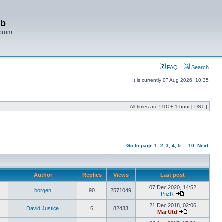
bb
Forum
FAQ
Search
It is currently 07 Aug 2026, 10:35
All times are UTC + 1 hour [
DST
]
Go to page
1
,
2
,
3
,
4
,
5
...
10
Next
Author
Replies
Views
Last post
07 Dec 2020, 14:52
borgen
90
2571049
PnzR
21 Dec 2018, 02:06
David Justice
6
82433
ManUtd