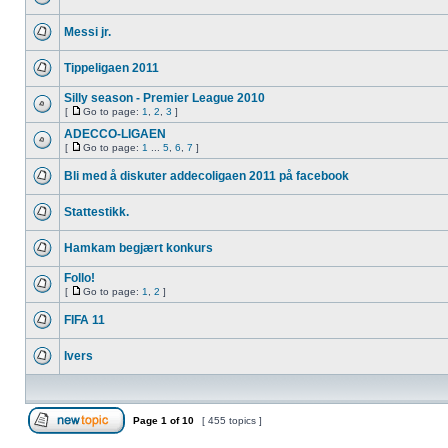
Messi jr.
Tippeligaen 2011
Silly season - Premier League 2010
[
Go to page:
1
,
2
,
3
]
ADECCO-LIGAEN
[
Go to page:
1
...
5
,
6
,
7
]
Bli med å diskuter addecoligaen 2011 på facebook
Stattestikk.
Hamkam begjært konkurs
Follo!
[
Go to page:
1
,
2
]
FIFA 11
Ivers
Page
1
of
10
[ 455 topics ]