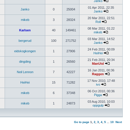
Janko
01 Apr 2011, 22:35
Janko
0
25004
Janko
20 Mar 2011, 22:51
mikeb
3
28324
Roll
08 Mar 2011, 01:22
Karlsen
40
149461
mikeb
03 Mar 2011, 14:52
bergerud
100
271752
Janko
24 Feb 2011, 00:09
eidskogkongen
1
27906
HeiHei
21 Feb 2011, 20:34
dingding
1
26560
ManUtd
16 Jan 2011, 00:36
Neil Lennon
7
42227
Raggen
17 Nov 2010, 17:48
HeiHei
15
71282
ivo
06 Oct 2010, 00:36
mikeb
6
37348
Pigga
03 Aug 2010, 10:03
mikeb
1
24873
oppgulp
Go to page
1
,
2
,
3
,
4
,
5
...
10
Next