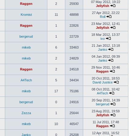
07 May 2012, 19:22
Raggen
2
25930
Jellyfish
27 Apr 2012, 22:22
Kromist
11
48898
Roll
23 Mar 2012, 12:41
Raggen
1
22826
Jellyfish
18 Mar 2012, 13:37
bergerud
1
22729
ivo
21 Jan 2012, 13:18
mikeb
6
33463
Janko
04 Jan 2012, 09:39
mikeb
2
24829
Janko
29 Nov 2011, 10:46
Raggen
2
24518
Raggen
20 Oct 2011, 18:53
A4Tech
5
34434
David Justice
08 Oct 2011, 10:42
mikeb
17
75186
A4Tech
20 Sep 2011, 14:39
bergerud
0
24916
bergerud
23 Aug 2011, 19:59
Zezza
1
25644
Jellyfish
11 Jul 2011, 17:48
mikeb
10
46547
Raggen
12 Apr 2011, 16:52
Janko
0
25208