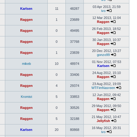
03 Apr 2013, 21:59
Karlsen
11
48287
ivo
12 Mar 2013, 11:04
Raggen
1
23689
Raggen
26 Feb 2013, 18:52
Raggen
0
49495
Raggen
30 Jan 2013, 10:37
Raggen
0
37768
Raggen
20 Dec 2012, 13:27
Raggen
1
23839
gonzo99
01 Nov 2012, 07:53
mikeb
10
48974
Karlsen
24 Aug 2012, 15:10
Raggen
0
33406
Raggen
23 Aug 2012, 19:09
Raggen
4
29374
WTFimNasreen
12 Jun 2012, 09:42
Kromist
5
33853
Raggen
29 May 2012, 09:50
Raggen
0
30526
Raggen
21 May 2012, 10:47
Raggen
5
32188
Jellyfish
16 May 2012, 20:31
Karlsen
20
80868
ivo