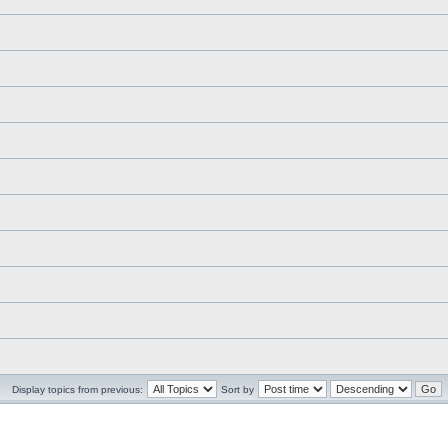
Display topics from previous:
Sort by