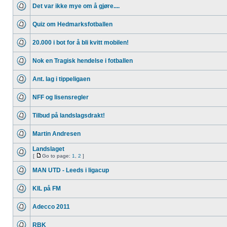
Det var ikke mye om å gjøre....
Quiz om Hedmarksfotballen
20.000 i bot for å bli kvitt mobilen!
Nok en Tragisk hendelse i fotballen
Ant. lag i tippeligaen
NFF og lisensregler
Tilbud på landslagsdrakt!
Martin Andresen
Landslaget
[
Go to page:
1
,
2
]
MAN UTD - Leeds i ligacup
KIL på FM
Adecco 2011
RBK