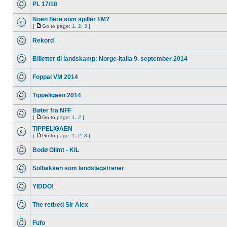
PL 17/18
Noen flere som spiller FM?
[
Go to page:
1
,
2
,
3
]
Rekord
Billetter til landskamp: Norge-Italia 9. september 2014
Foppal VM 2014
Tippeligaen 2014
Bøter fra NFF
[
Go to page:
1
,
2
]
TIPPELIGAEN
[
Go to page:
1
,
2
,
3
]
Bodø Glimt - KIL
Solbakken som landslagstrener
YIDDO!
The retired Sir Alex
Fufo