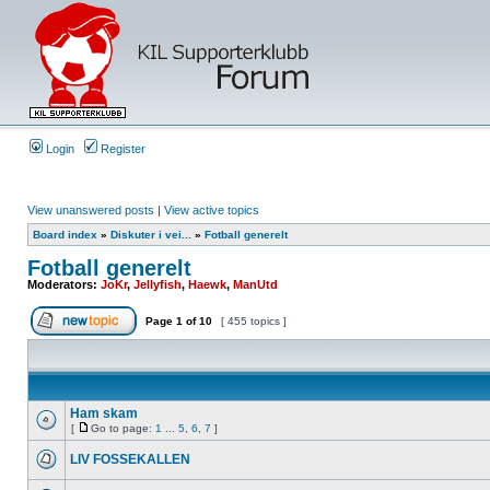
Login
Register
View unanswered posts
|
View active topics
Board index
»
Diskuter i vei...
»
Fotball generelt
Fotball generelt
Moderators:
JoKr
,
Jellyfish
,
Haewk
,
ManUtd
Page
1
of
10
[ 455 topics ]
Ham skam
[
Go to page:
1
...
5
,
6
,
7
]
LIV FOSSEKALLEN