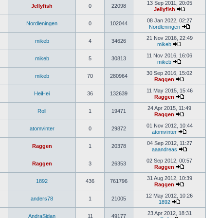
13 Sep 2011, 20:05
Jellyfish
0
22098
Jellyfish
08 Jan 2022, 02:27
Nordleningen
0
102044
Nordleningen
21 Nov 2016, 22:49
mikeb
4
34626
mikeb
11 Nov 2016, 16:06
mikeb
5
30813
mikeb
30 Sep 2016, 15:02
mikeb
70
280964
Raggen
11 May 2015, 15:46
HeiHei
36
132639
Raggen
24 Apr 2015, 11:49
Roll
1
19471
Raggen
01 Nov 2012, 10:44
atomvinter
0
29872
atomvinter
04 Sep 2012, 11:27
Raggen
1
20378
aaandreas
02 Sep 2012, 00:57
Raggen
3
26353
Raggen
31 Aug 2012, 10:39
1892
436
761796
Raggen
12 May 2012, 10:26
anders78
1
21005
1892
23 Apr 2012, 18:31
AndraSidan
11
49177