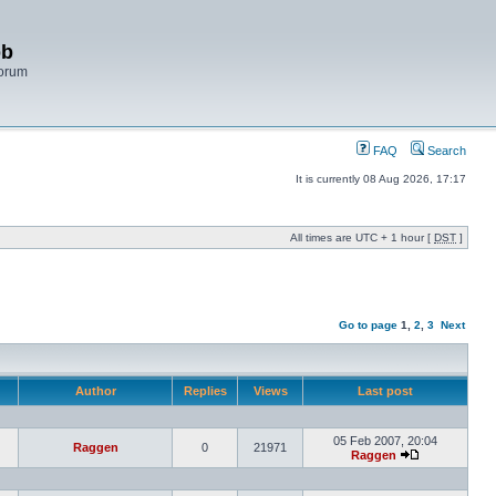
bb
Forum
FAQ
Search
It is currently 08 Aug 2026, 17:17
All times are UTC + 1 hour [
DST
]
Go to page
1
,
2
,
3
Next
Author
Replies
Views
Last post
05 Feb 2007, 20:04
Raggen
0
21971
Raggen