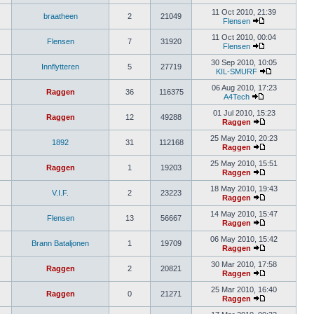
11 Oct 2010, 21:39
braatheen
2
21049
Flensen
11 Oct 2010, 00:04
Flensen
7
31920
Flensen
30 Sep 2010, 10:05
Innflytteren
5
27719
KIL-SMURF
06 Aug 2010, 17:23
Raggen
36
116375
A4Tech
01 Jul 2010, 15:23
Raggen
12
49288
Raggen
25 May 2010, 20:23
1892
31
112168
Raggen
25 May 2010, 15:51
Raggen
1
19203
Raggen
18 May 2010, 19:43
V.I.F.
2
23223
Raggen
14 May 2010, 15:47
Flensen
13
56667
Raggen
06 May 2010, 15:42
Brann Bataljonen
1
19709
Raggen
30 Mar 2010, 17:58
Raggen
2
20821
Raggen
25 Mar 2010, 16:40
Raggen
0
21271
Raggen