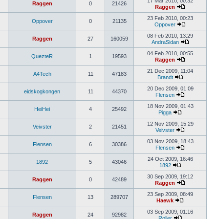
17 Mar 2010, 00:32
Raggen
0
21426
Raggen
23 Feb 2010, 00:23
Oppover
0
21135
Oppover
08 Feb 2010, 13:29
Raggen
27
160059
AndraSidan
04 Feb 2010, 00:55
QuezteR
1
19593
Raggen
21 Dec 2009, 11:04
A4Tech
11
47183
Brandt
20 Dec 2009, 01:09
eidskogkongen
11
44370
Flensen
18 Nov 2009, 01:43
HeiHei
4
25492
Pigga
12 Nov 2009, 15:29
Veivster
2
21451
Veivster
03 Nov 2009, 18:43
Flensen
6
30386
Flensen
24 Oct 2009, 16:46
1892
5
43046
1892
30 Sep 2009, 19:12
Raggen
0
42489
Raggen
23 Sep 2009, 08:49
Flensen
13
289707
Haewk
03 Sep 2009, 01:16
Raggen
24
92982
Roller