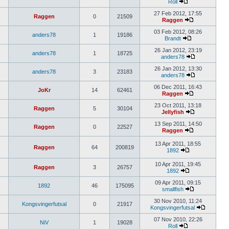
Roll
27 Feb 2012, 17:55
Raggen
0
21509
Raggen
03 Feb 2012, 08:26
anders78
1
19186
Brandt
26 Jan 2012, 23:19
anders78
1
18725
anders78
26 Jan 2012, 13:30
anders78
3
23183
anders78
06 Dec 2011, 16:43
JoKr
14
62461
Raggen
23 Oct 2011, 13:18
Raggen
5
30104
Jellyfish
13 Sep 2011, 14:50
Raggen
0
22527
Raggen
13 Apr 2011, 18:55
Raggen
64
200819
1892
10 Apr 2011, 19:45
Raggen
3
26757
1892
09 Apr 2011, 09:15
1892
46
175095
smallfish
30 Nov 2010, 11:24
Kongsvingerfutsal
0
21917
Kongsvingerfutsal
07 Nov 2010, 22:26
NiV
1
19028
Roll