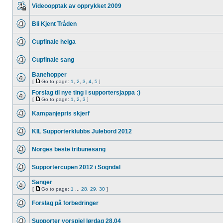
Videoopptak av opprykket 2009
Bli Kjent Tråden
Cupfinale helga
Cupfinale sang
Banehopper
[
Go to page:
1
,
2
,
3
,
4
,
5
]
Forslag til nye ting i supportersjappa :)
[
Go to page:
1
,
2
,
3
]
Kampanjepris skjerf
KIL Supporterklubbs Julebord 2012
Norges beste tribunesang
Supportercupen 2012 i Sogndal
Sanger
[
Go to page:
1
...
28
,
29
,
30
]
Forslag på forbedringer
Supporter vorspiel lørdag 28.04