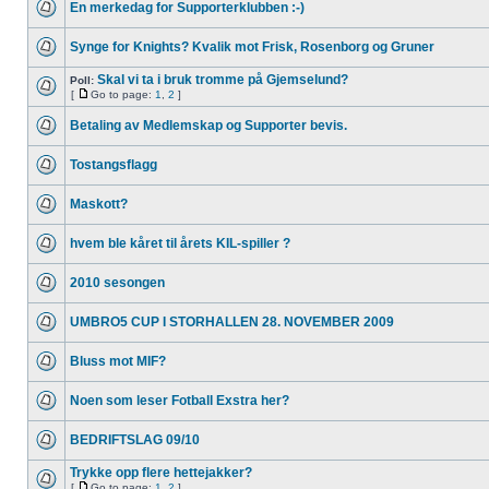
En merkedag for Supporterklubben :-)
Synge for Knights? Kvalik mot Frisk, Rosenborg og Gruner
Skal vi ta i bruk tromme på Gjemselund?
Poll:
[
Go to page:
1
,
2
]
Betaling av Medlemskap og Supporter bevis.
Tostangsflagg
Maskott?
hvem ble kåret til årets KIL-spiller ?
2010 sesongen
UMBRO5 CUP I STORHALLEN 28. NOVEMBER 2009
Bluss mot MIF?
Noen som leser Fotball Exstra her?
BEDRIFTSLAG 09/10
Trykke opp flere hettejakker?
[
Go to page:
1
,
2
]