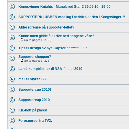
Kongsvinger Knights - Manglerud Star 2 29.09.10 - 19:00
SUPPORTERKLUBBEN med lag i bedrifts-serien i Kongsvinger!!!
Aldersgrense på supporter-feltet?
Kunne noen gidde å skrive ned sangene våre?
[
Go to page:
1
,
2
,
3
]
Tips til design av nye Capser???!!!?!?!?!?
Supportershoppen?
[
Go to page:
1
,
2
,
3
]
Landskampbilletter til NSA-feltet i 2010!
mail til styret i VIF
Supportercup 2010!
Supportercup 2010
KIL-bøff på plass!
Forespørsel fra TV2: