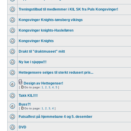
Treningstilbud til medlemmer i KIL SK fra Puls Kongsvinger!
Kongsvinger Knights-tønsberg vikings
Kongsvinger knights-Hasle/løren
Kongsvinger Knights
Drakt til "draktmuseet" mitt
Ny lue i sjappa!!!
Hettegensere selges til sterkt redusert pris...
Design av Hettegenser!
[
Go to page:
1
,
2
,
3
,
4
,
5
]
Takk KIL!!!!
Buss?!
[
Go to page:
1
,
2
,
3
,
4
]
Futsalfest på hjemmebane 4 og 5. desember
DVD