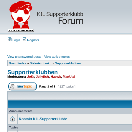
Login
Register
View unanswered posts
|
View active topics
Board index
»
Diskuter i vei...
»
Supporterklubben
Supporterklubben
Moderators:
JoKr
,
Jellyfish
,
Haewk
,
ManUtd
Page
1
of
3
[ 127 topics ]
Announcements
Kontakt KIL-Supporterklubb:
Topics