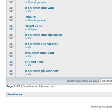
in
Fotball generelt
KILs beste mot Vard
in
KIL
YIDDO!
in
Fotball generelt
Valget 2013
in
Diverse
KILs beste mot Mjøndalen
in
KIL
KILs beste i Sandefjord
in
KIL
Kils beste mot Glimt
in
KIL
BB mot Follo
in
KIL
KILs beste på Jessheim
in
KIL
Display posts from previous:
Page
1
of
6
[ Search found 294 matches ]
Board index
Powered by
php