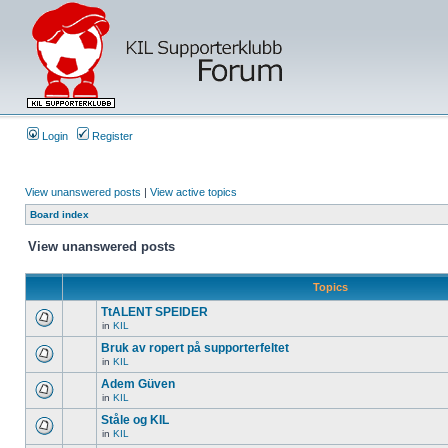
Login
Register
View unanswered posts
|
View active topics
Board index
View unanswered posts
Topics
TtALENT SPEIDER
in
KIL
Bruk av ropert på supporterfeltet
in
KIL
Adem Güven
in
KIL
Ståle og KIL
in
KIL