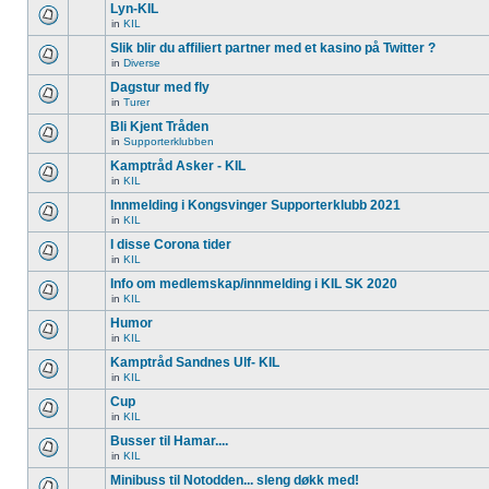
Lyn-KIL
in
KIL
Slik blir du affiliert partner med et kasino på Twitter ?
in
Diverse
Dagstur med fly
in
Turer
Bli Kjent Tråden
in
Supporterklubben
Kamptråd Asker - KIL
in
KIL
Innmelding i Kongsvinger Supporterklubb 2021
in
KIL
I disse Corona tider
in
KIL
Info om medlemskap/innmelding i KIL SK 2020
in
KIL
Humor
in
KIL
Kamptråd Sandnes Ulf- KIL
in
KIL
Cup
in
KIL
Busser til Hamar....
in
KIL
Minibuss til Notodden... sleng døkk med!