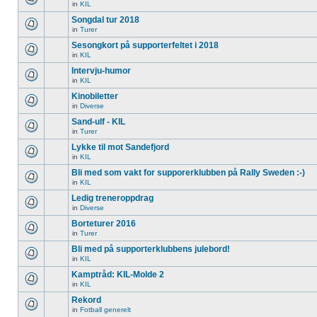
in
KIL
Songdal tur 2018
in
Turer
Sesongkort på supporterfeltet i 2018
in
KIL
Intervju-humor
in
KIL
Kinobiletter
in
Diverse
Sand-ulf - KIL
in
Turer
Lykke til mot Sandefjord
in
KIL
Bli med som vakt for supporerklubben på Rally Sweden :-)
in
KIL
Ledig treneroppdrag
in
Diverse
Borteturer 2016
in
Turer
Bli med på supporterklubbens julebord!
in
KIL
Kamptråd: KIL-Molde 2
in
KIL
Rekord
in
Fotball generelt