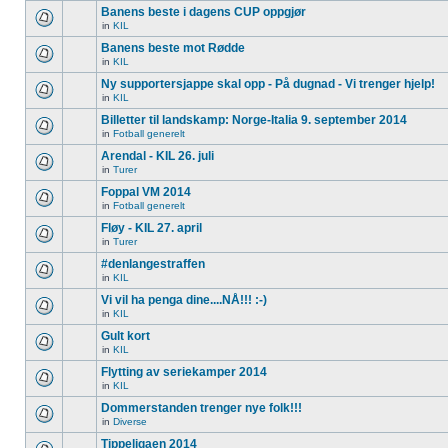
Banens beste i dagens CUP oppgjør
in
KIL
Banens beste mot Rødde
in
KIL
Ny supportersjappe skal opp - På dugnad - Vi trenger hjelp!
in
KIL
Billetter til landskamp: Norge-Italia 9. september 2014
in
Fotball generelt
Arendal - KIL 26. juli
in
Turer
Foppal VM 2014
in
Fotball generelt
Fløy - KIL 27. april
in
Turer
#denlangestraffen
in
KIL
Vi vil ha penga dine....NÅ!!! :-)
in
KIL
Gult kort
in
KIL
Flytting av seriekamper 2014
in
KIL
Dommerstanden trenger nye folk!!!
in
Diverse
Tippeligaen 2014