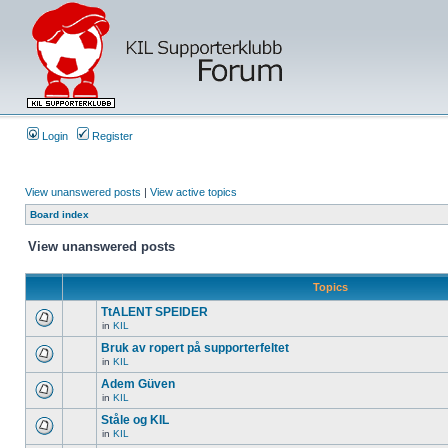
Login
Register
View unanswered posts
|
View active topics
Board index
View unanswered posts
Topics
TtALENT SPEIDER
in
KIL
Bruk av ropert på supporterfeltet
in
KIL
Adem Güven
in
KIL
Ståle og KIL
in
KIL