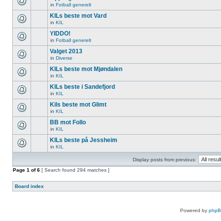
in
Fotball generelt
KILs beste mot Vard
in
KIL
YIDDO!
in
Fotball generelt
Valget 2013
in
Diverse
KILs beste mot Mjøndalen
in
KIL
KILs beste i Sandefjord
in
KIL
Kils beste mot Glimt
in
KIL
BB mot Follo
in
KIL
KILs beste på Jessheim
in
KIL
Display posts from previous:
Page
1
of
6
[ Search found 294 matches ]
Board index
Powered by
php