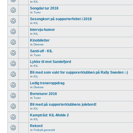
in
KIL
Songdal tur 2018
in
Turer
Sesongkort på supporterfeltet i 2018
in
KIL
Intervju-humor
in
KIL
Kinobiletter
in
Diverse
Sand-ulf - KIL
in
Turer
Lykke til mot Sandefjord
in
KIL
Bli med som vakt for supporerklubben på Rally Sweden :-)
in
KIL
Ledig treneroppdrag
in
Diverse
Borteturer 2016
in
Turer
Bli med på supporterklubbens julebord!
in
KIL
Kamptråd: KIL-Molde 2
in
KIL
Rekord
in
Fotball generelt