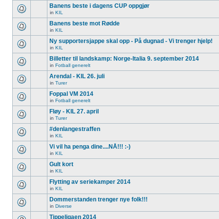
Banens beste i dagens CUP oppgjør
in
KIL
Banens beste mot Rødde
in
KIL
Ny supportersjappe skal opp - På dugnad - Vi trenger hjelp!
in
KIL
Billetter til landskamp: Norge-Italia 9. september 2014
in
Fotball generelt
Arendal - KIL 26. juli
in
Turer
Foppal VM 2014
in
Fotball generelt
Fløy - KIL 27. april
in
Turer
#denlangestraffen
in
KIL
Vi vil ha penga dine....NÅ!!! :-)
in
KIL
Gult kort
in
KIL
Flytting av seriekamper 2014
in
KIL
Dommerstanden trenger nye folk!!!
in
Diverse
Tippeligaen 2014