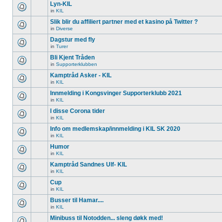
Lyn-KIL
in
KIL
Slik blir du affiliert partner med et kasino på Twitter ?
in
Diverse
Dagstur med fly
in
Turer
Bli Kjent Tråden
in
Supporterklubben
Kamptråd Asker - KIL
in
KIL
Innmelding i Kongsvinger Supporterklubb 2021
in
KIL
I disse Corona tider
in
KIL
Info om medlemskap/innmelding i KIL SK 2020
in
KIL
Humor
in
KIL
Kamptråd Sandnes Ulf- KIL
in
KIL
Cup
in
KIL
Busser til Hamar....
in
KIL
Minibuss til Notodden... sleng døkk med!