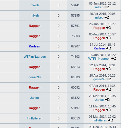
03 Jun 2015, 23:12
mikeb
0
58441
mikeb
26 Apr 2015, 00:06
mikeb
0
57995
mikeb
26 Jan 2015, 13:27
Raggen
0
57361
Raggen
05 Aug 2014, 10:57
Raggen
0
75503
Raggen
14 Jul 2014, 18:49
Karlsen
0
67907
Karlsen
16 Jun 2014, 00:22
WTFimNasreen
0
74803
WTFimNasreen
22 Apr 2014, 09:31
Raggen
0
68513
Raggen
20 Apr 2014, 08:25
gonzo99
0
61803
gonzo99
07 Apr 2014, 14:36
Raggen
0
60092
Raggen
25 Mar 2014, 16:35
Janko
0
63122
Janko
11 Mar 2014, 13:45
Raggen
0
59197
Raggen
06 Mar 2014, 12:02
Innflytteren
0
68613
Innflytteren
09 Dec 2013, 15:14