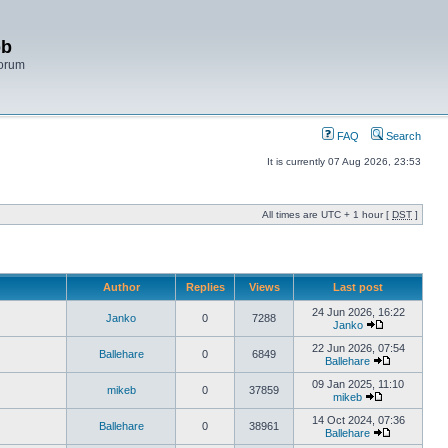
bb
Forum
FAQ
Search
It is currently 07 Aug 2026, 23:53
All times are UTC + 1 hour [
DST
]
Author
Replies
Views
Last post
24 Jun 2026, 16:22
Janko
0
7288
Janko
22 Jun 2026, 07:54
Ballehare
0
6849
Ballehare
09 Jan 2025, 11:10
mikeb
0
37859
mikeb
14 Oct 2024, 07:36
Ballehare
0
38961
Ballehare