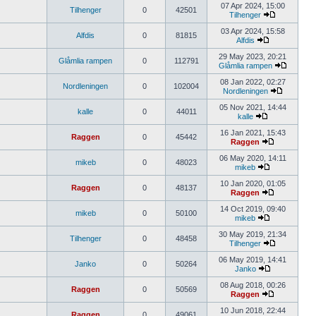
07 Apr 2024, 15:00
Tilhenger
0
42501
Tilhenger
03 Apr 2024, 15:58
Alfdis
0
81815
Alfdis
29 May 2023, 20:21
Glåmlia rampen
0
112791
Glåmlia rampen
08 Jan 2022, 02:27
Nordleningen
0
102004
Nordleningen
05 Nov 2021, 14:44
kalle
0
44011
kalle
16 Jan 2021, 15:43
Raggen
0
45442
Raggen
06 May 2020, 14:11
mikeb
0
48023
mikeb
10 Jan 2020, 01:05
Raggen
0
48137
Raggen
14 Oct 2019, 09:40
mikeb
0
50100
mikeb
30 May 2019, 21:34
Tilhenger
0
48458
Tilhenger
06 May 2019, 14:41
Janko
0
50264
Janko
08 Aug 2018, 00:26
Raggen
0
50569
Raggen
10 Jun 2018, 22:44
Raggen
0
49061