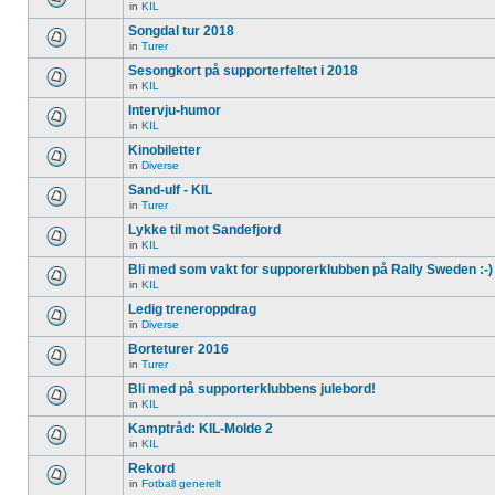
in
KIL
Songdal tur 2018
in
Turer
Sesongkort på supporterfeltet i 2018
in
KIL
Intervju-humor
in
KIL
Kinobiletter
in
Diverse
Sand-ulf - KIL
in
Turer
Lykke til mot Sandefjord
in
KIL
Bli med som vakt for supporerklubben på Rally Sweden :-)
in
KIL
Ledig treneroppdrag
in
Diverse
Borteturer 2016
in
Turer
Bli med på supporterklubbens julebord!
in
KIL
Kamptråd: KIL-Molde 2
in
KIL
Rekord
in
Fotball generelt