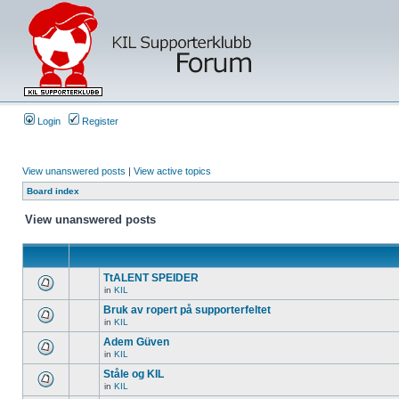
Login
Register
View unanswered posts
|
View active topics
Board index
View unanswered posts
TtALENT SPEIDER
in
KIL
Bruk av ropert på supporterfeltet
in
KIL
Adem Güven
in
KIL
Ståle og KIL
in
KIL