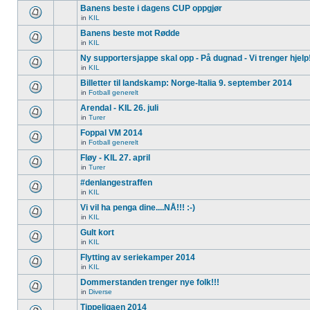
Banens beste i dagens CUP oppgjør
in
KIL
Banens beste mot Rødde
in
KIL
Ny supportersjappe skal opp - På dugnad - Vi trenger hjelp
in
KIL
Billetter til landskamp: Norge-Italia 9. september 2014
in
Fotball generelt
Arendal - KIL 26. juli
in
Turer
Foppal VM 2014
in
Fotball generelt
Fløy - KIL 27. april
in
Turer
#denlangestraffen
in
KIL
Vi vil ha penga dine....NÅ!!! :-)
in
KIL
Gult kort
in
KIL
Flytting av seriekamper 2014
in
KIL
Dommerstanden trenger nye folk!!!
in
Diverse
Tippeligaen 2014