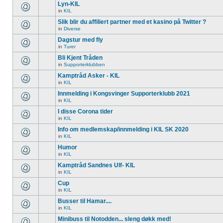
Lyn-KIL
in
KIL
Slik blir du affiliert partner med et kasino på Twitter ?
in
Diverse
Dagstur med fly
in
Turer
Bli Kjent Tråden
in
Supporterklubben
Kamptråd Asker - KIL
in
KIL
Innmelding i Kongsvinger Supporterklubb 2021
in
KIL
I disse Corona tider
in
KIL
Info om medlemskap/innmelding i KIL SK 2020
in
KIL
Humor
in
KIL
Kamptråd Sandnes Ulf- KIL
in
KIL
Cup
in
KIL
Busser til Hamar....
in
KIL
Minibuss til Notodden... sleng døkk med!