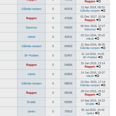
Raggen
21 Apr 2018, 08:53
Glåmlia-rampen
0
65319
Glåmlia-rampen
01 Dec 2017, 15:34
Raggen
0
47500
Raggen
06 Nov 2016, 22:27
Saturnus
0
54020
Saturnus
02 Oct 2016, 20:22
mikeb
0
63411
mikeb
11 Sep 2016, 08:35
Glåmlia-rampen
0
64920
Glåmlia-rampen
31 Jul 2016, 14:41
SF-Podden
0
52497
SF-Podden
15 Jan 2016, 13:14
Raggen
0
54656
Raggen
14 Jan 2016, 15:07
mikeb
0
62963
mikeb
22 Dec 2015, 17:14
Glåmlia-rampen
0
68833
Glåmlia-rampen
28 Oct 2015, 20:12
Raggen
0
58246
Raggen
14 Sep 2015, 16:22
Drublic
0
58395
Drublic
05 Jul 2015, 14:43
Janko
0
75910
Janko