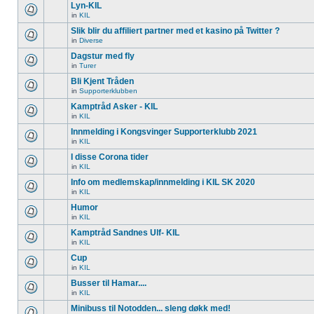
Lyn-KIL
in
KIL
Slik blir du affiliert partner med et kasino på Twitter ?
in
Diverse
Dagstur med fly
in
Turer
Bli Kjent Tråden
in
Supporterklubben
Kamptråd Asker - KIL
in
KIL
Innmelding i Kongsvinger Supporterklubb 2021
in
KIL
I disse Corona tider
in
KIL
Info om medlemskap/innmelding i KIL SK 2020
in
KIL
Humor
in
KIL
Kamptråd Sandnes Ulf- KIL
in
KIL
Cup
in
KIL
Busser til Hamar....
in
KIL
Minibuss til Notodden... sleng døkk med!