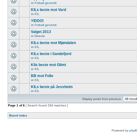
in
Fotball generelt
KILs beste mot Vard
in
KIL
YIDDO!
in
Fotball generelt
Valget 2013
in
Diverse
KILs beste mot Mjøndalen
in
KIL
KILs beste i Sandefjord
in
KIL
Kils beste mot Glimt
in
KIL
BB mot Follo
in
KIL
KILs beste på Jessheim
in
KIL
Display posts from previous:
Page
1
of
6
[ Search found 294 matches ]
Board index
Powered by
php