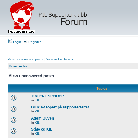
Login
Register
View unanswered posts
|
View active topics
Board index
View unanswered posts
Topics
TtALENT SPEIDER
in
KIL
Bruk av ropert på supporterfeltet
in
KIL
Adem Güven
in
KIL
Ståle og KIL
in
KIL