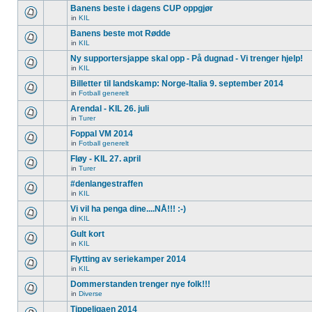
Banens beste i dagens CUP oppgjør
in
KIL
Banens beste mot Rødde
in
KIL
Ny supportersjappe skal opp - På dugnad - Vi trenger hjelp!
in
KIL
Billetter til landskamp: Norge-Italia 9. september 2014
in
Fotball generelt
Arendal - KIL 26. juli
in
Turer
Foppal VM 2014
in
Fotball generelt
Fløy - KIL 27. april
in
Turer
#denlangestraffen
in
KIL
Vi vil ha penga dine....NÅ!!! :-)
in
KIL
Gult kort
in
KIL
Flytting av seriekamper 2014
in
KIL
Dommerstanden trenger nye folk!!!
in
Diverse
Tippeligaen 2014