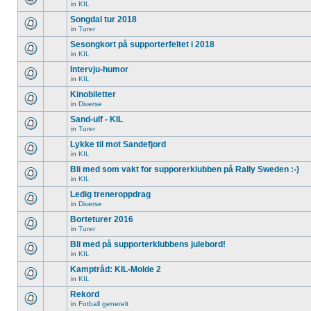
in
KIL
Songdal tur 2018
in
Turer
Sesongkort på supporterfeltet i 2018
in
KIL
Intervju-humor
in
KIL
Kinobiletter
in
Diverse
Sand-ulf - KIL
in
Turer
Lykke til mot Sandefjord
in
KIL
Bli med som vakt for supporerklubben på Rally Sweden :-)
in
KIL
Ledig treneroppdrag
in
Diverse
Borteturer 2016
in
Turer
Bli med på supporterklubbens julebord!
in
KIL
Kamptråd: KIL-Molde 2
in
KIL
Rekord
in
Fotball generelt