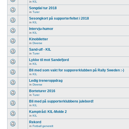
in
KIL
Songdal tur 2018
in
Turer
Sesongkort på supporterfeltet i 2018
in
KIL
Intervju-humor
in
KIL
Kinobiletter
in
Diverse
Sand-ulf - KIL
in
Turer
Lykke til mot Sandefjord
in
KIL
Bli med som vakt for supporerklubben på Rally Sweden :-)
in
KIL
Ledig treneroppdrag
in
Diverse
Borteturer 2016
in
Turer
Bli med på supporterklubbens julebord!
in
KIL
Kamptråd: KIL-Molde 2
in
KIL
Rekord
in
Fotball generelt