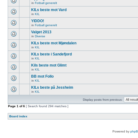
in
Fotball generelt
KILs beste mot Vard
in
KIL
YIDDO!
in
Fotball generelt
Valget 2013
in
Diverse
KILs beste mot Mjøndalen
in
KIL
KILs beste i Sandefjord
in
KIL
Kils beste mot Glimt
in
KIL
BB mot Follo
in
KIL
KILs beste på Jessheim
in
KIL
Display posts from previous:
Page
1
of
6
[ Search found 294 matches ]
Board index
Powered by
php