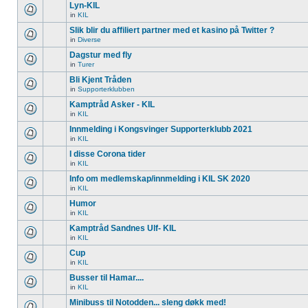
Lyn-KIL
in
KIL
Slik blir du affiliert partner med et kasino på Twitter ?
in
Diverse
Dagstur med fly
in
Turer
Bli Kjent Tråden
in
Supporterklubben
Kamptråd Asker - KIL
in
KIL
Innmelding i Kongsvinger Supporterklubb 2021
in
KIL
I disse Corona tider
in
KIL
Info om medlemskap/innmelding i KIL SK 2020
in
KIL
Humor
in
KIL
Kamptråd Sandnes Ulf- KIL
in
KIL
Cup
in
KIL
Busser til Hamar....
in
KIL
Minibuss til Notodden... sleng døkk med!