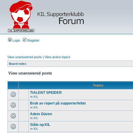
Login
Register
View unanswered posts
|
View active topics
Board index
View unanswered posts
Topics
TtALENT SPEIDER
in
KIL
Bruk av ropert på supporterfeltet
in
KIL
Adem Güven
in
KIL
Ståle og KIL
in
KIL