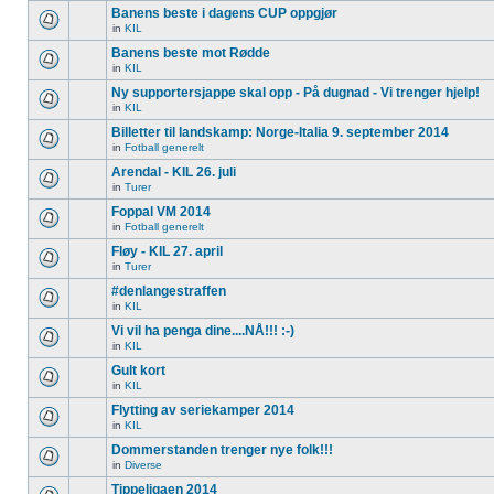
Banens beste i dagens CUP oppgjør
in
KIL
Banens beste mot Rødde
in
KIL
Ny supportersjappe skal opp - På dugnad - Vi trenger hjelp!
in
KIL
Billetter til landskamp: Norge-Italia 9. september 2014
in
Fotball generelt
Arendal - KIL 26. juli
in
Turer
Foppal VM 2014
in
Fotball generelt
Fløy - KIL 27. april
in
Turer
#denlangestraffen
in
KIL
Vi vil ha penga dine....NÅ!!! :-)
in
KIL
Gult kort
in
KIL
Flytting av seriekamper 2014
in
KIL
Dommerstanden trenger nye folk!!!
in
Diverse
Tippeligaen 2014