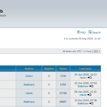
bb
Forum
FAQ
Search
It is currently 06 Aug 2026, 11:42
All times are UTC + 1 hour [
DST
]
Author
Replies
Views
Last post
24 Jun 2026, 16:22
Janko
0
7230
Janko
22 Jun 2026, 07:54
Ballehare
0
6784
Ballehare
09 Jan 2025, 11:10
mikeb
0
37788
mikeb
14 Oct 2024, 07:36
Ballehare
0
38887
Ballehare