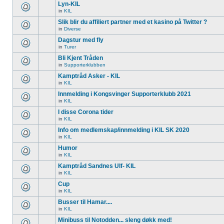
Lyn-KIL
in
KIL
Slik blir du affiliert partner med et kasino på Twitter ?
in
Diverse
Dagstur med fly
in
Turer
Bli Kjent Tråden
in
Supporterklubben
Kamptråd Asker - KIL
in
KIL
Innmelding i Kongsvinger Supporterklubb 2021
in
KIL
I disse Corona tider
in
KIL
Info om medlemskap/innmelding i KIL SK 2020
in
KIL
Humor
in
KIL
Kamptråd Sandnes Ulf- KIL
in
KIL
Cup
in
KIL
Busser til Hamar....
in
KIL
Minibuss til Notodden... sleng døkk med!