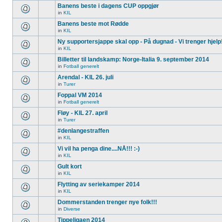
Banens beste i dagens CUP oppgjør
in
KIL
Banens beste mot Rødde
in
KIL
Ny supportersjappe skal opp - På dugnad - Vi trenger hjelp
in
KIL
Billetter til landskamp: Norge-Italia 9. september 2014
in
Fotball generelt
Arendal - KIL 26. juli
in
Turer
Foppal VM 2014
in
Fotball generelt
Fløy - KIL 27. april
in
Turer
#denlangestraffen
in
KIL
Vi vil ha penga dine....NÅ!!! :-)
in
KIL
Gult kort
in
KIL
Flytting av seriekamper 2014
in
KIL
Dommerstanden trenger nye folk!!!
in
Diverse
Tippeligaen 2014