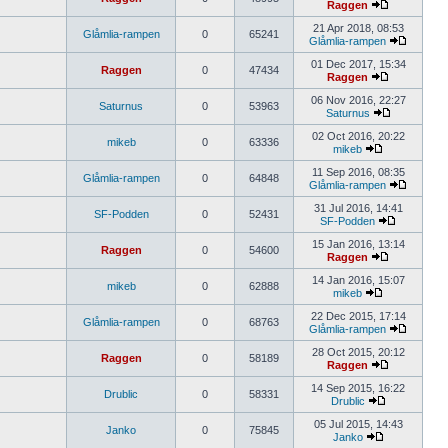
Raggen
21 Apr 2018, 08:53
Glåmlia-rampen
0
65241
Glåmlia-rampen
01 Dec 2017, 15:34
Raggen
0
47434
Raggen
06 Nov 2016, 22:27
Saturnus
0
53963
Saturnus
02 Oct 2016, 20:22
mikeb
0
63336
mikeb
11 Sep 2016, 08:35
Glåmlia-rampen
0
64848
Glåmlia-rampen
31 Jul 2016, 14:41
SF-Podden
0
52431
SF-Podden
15 Jan 2016, 13:14
Raggen
0
54600
Raggen
14 Jan 2016, 15:07
mikeb
0
62888
mikeb
22 Dec 2015, 17:14
Glåmlia-rampen
0
68763
Glåmlia-rampen
28 Oct 2015, 20:12
Raggen
0
58189
Raggen
14 Sep 2015, 16:22
Drublic
0
58331
Drublic
05 Jul 2015, 14:43
Janko
0
75845
Janko