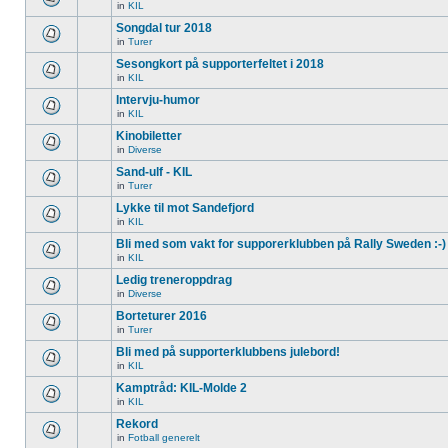
in
KIL
Songdal tur 2018
in
Turer
Sesongkort på supporterfeltet i 2018
in
KIL
Intervju-humor
in
KIL
Kinobiletter
in
Diverse
Sand-ulf - KIL
in
Turer
Lykke til mot Sandefjord
in
KIL
Bli med som vakt for supporerklubben på Rally Sweden :-)
in
KIL
Ledig treneroppdrag
in
Diverse
Borteturer 2016
in
Turer
Bli med på supporterklubbens julebord!
in
KIL
Kamptråd: KIL-Molde 2
in
KIL
Rekord
in
Fotball generelt