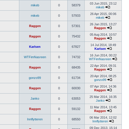
03 Jun 2015, 23:12
mikeb
0
58379
mikeb
26 Apr 2015, 00:06
mikeb
0
57933
mikeb
26 Jan 2015, 13:27
Raggen
0
57301
Raggen
05 Aug 2014, 10:57
Raggen
0
75432
Raggen
14 Jul 2014, 18:49
Karlsen
0
67827
Karlsen
16 Jun 2014, 00:22
WTFimNasreen
0
74732
WTFimNasreen
22 Apr 2014, 09:31
Raggen
0
68435
Raggen
20 Apr 2014, 08:25
gonzo99
0
61734
gonzo99
07 Apr 2014, 14:36
Raggen
0
60030
Raggen
25 Mar 2014, 16:35
Janko
0
63053
Janko
11 Mar 2014, 13:45
Raggen
0
59132
Raggen
06 Mar 2014, 12:02
Innflytteren
0
68550
Innflytteren
09 Dec 2013, 15:14