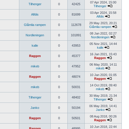
07 Apr 2024, 15:00
Tilhenger
0
42425
Tilhenger
03 Apr 2024, 15:58
Alfdis
0
81699
Alfdis
29 May 2023, 20:21
Glåmlia rampen
0
112678
Glåmlia rampen
08 Jan 2022, 02:27
Nordleningen
0
101891
Nordleningen
05 Nov 2021, 14:44
kalle
0
43953
kalle
16 Jan 2021, 15:43
Raggen
0
45377
Raggen
06 May 2020, 14:11
mikeb
0
47952
mikeb
10 Jan 2020, 01:05
Raggen
0
48074
Raggen
14 Oct 2019, 09:40
mikeb
0
50031
mikeb
30 May 2019, 21:34
Tilhenger
0
48402
Tilhenger
06 May 2019, 14:41
Janko
0
50194
Janko
08 Aug 2018, 00:26
Raggen
0
50501
Raggen
10 Jun 2018, 22:44
Raggen
0
48995