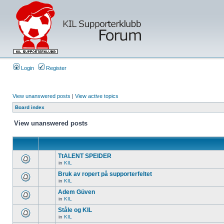
Login
Register
View unanswered posts
|
View active topics
Board index
View unanswered posts
TtALENT SPEIDER
in
KIL
Bruk av ropert på supporterfeltet
in
KIL
Adem Güven
in
KIL
Ståle og KIL
in
KIL