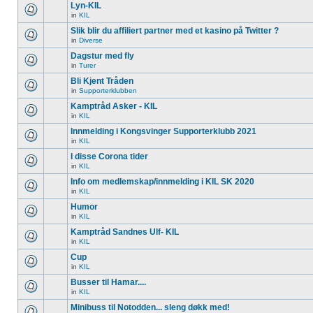
Lyn-KIL
in
KIL
Slik blir du affiliert partner med et kasino på Twitter ?
in
Diverse
Dagstur med fly
in
Turer
Bli Kjent Tråden
in
Supporterklubben
Kamptråd Asker - KIL
in
KIL
Innmelding i Kongsvinger Supporterklubb 2021
in
KIL
I disse Corona tider
in
KIL
Info om medlemskap/innmelding i KIL SK 2020
in
KIL
Humor
in
KIL
Kamptråd Sandnes Ulf- KIL
in
KIL
Cup
in
KIL
Busser til Hamar....
in
KIL
Minibuss til Notodden... sleng døkk med!