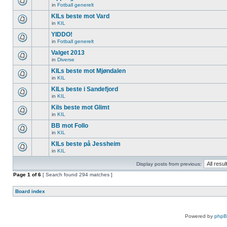
in
Fotball generelt
KILs beste mot Vard
in
KIL
YIDDO!
in
Fotball generelt
Valget 2013
in
Diverse
KILs beste mot Mjøndalen
in
KIL
KILs beste i Sandefjord
in
KIL
Kils beste mot Glimt
in
KIL
BB mot Follo
in
KIL
KILs beste på Jessheim
in
KIL
Display posts from previous:
Page
1
of
6
[ Search found 294 matches ]
Board index
Powered by
php