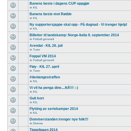
Banens beste i dagens CUP oppgjør
in
KIL
Banens beste mot Rødde
in
KIL
Ny supportersjappe skal opp - På dugnad - Vi trenger hjelp!
in
KIL
Billetter til landskamp: Norge-Italia 9. september 2014
in
Fotball generelt
Arendal - KIL 26. juli
in
Turer
Foppal VM 2014
in
Fotball generelt
Fløy - KIL 27. april
in
Turer
#denlangestraffen
in
KIL
Vi vil ha penga dine....NÅ!!! :-)
in
KIL
Gult kort
in
KIL
Flytting av seriekamper 2014
in
KIL
Dommerstanden trenger nye folk!!!
in
Diverse
Tippeligaen 2014