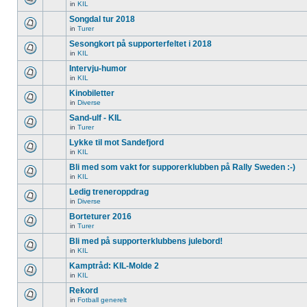
in
KIL
Songdal tur 2018
in
Turer
Sesongkort på supporterfeltet i 2018
in
KIL
Intervju-humor
in
KIL
Kinobiletter
in
Diverse
Sand-ulf - KIL
in
Turer
Lykke til mot Sandefjord
in
KIL
Bli med som vakt for supporerklubben på Rally Sweden :-)
in
KIL
Ledig treneroppdrag
in
Diverse
Borteturer 2016
in
Turer
Bli med på supporterklubbens julebord!
in
KIL
Kamptråd: KIL-Molde 2
in
KIL
Rekord
in
Fotball generelt