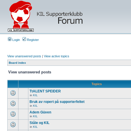
Login
Register
View unanswered posts
|
View active topics
Board index
View unanswered posts
Topics
TtALENT SPEIDER
in
KIL
Bruk av ropert på supporterfeltet
in
KIL
Adem Güven
in
KIL
Ståle og KIL
in
KIL