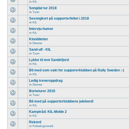
in
KIL
Songdal tur 2018
in
Turer
Sesongkort på supporterfeltet i 2018
in
KIL
Intervju-humor
in
KIL
Kinobiletter
in
Diverse
Sand-ulf - KIL
in
Turer
Lykke til mot Sandefjord
in
KIL
Bli med som vakt for supporerklubben på Rally Sweden :-)
in
KIL
Ledig treneroppdrag
in
Diverse
Borteturer 2016
in
Turer
Bli med på supporterklubbens julebord!
in
KIL
Kamptråd: KIL-Molde 2
in
KIL
Rekord
in
Fotball generelt