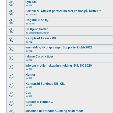
Lyn-KIL
in
KIL
Slik blir du affiliert partner med et kasino på Twitter ?
in
Diverse
Dagstur med fly
in
Turer
Bli Kjent Tråden
in
Supporterklubben
Kamptråd Asker - KIL
in
KIL
Innmelding i Kongsvinger Supporterklubb 2021
in
KIL
I disse Corona tider
in
KIL
Info om medlemskap/innmelding i KIL SK 2020
in
KIL
Humor
in
KIL
Kamptråd Sandnes Ulf- KIL
in
KIL
Cup
in
KIL
Busser til Hamar....
in
KIL
Minibuss til Notodden... sleng døkk med!