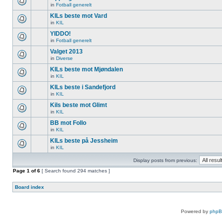
in
Fotball generelt
KILs beste mot Vard
in
KIL
YIDDO!
in
Fotball generelt
Valget 2013
in
Diverse
KILs beste mot Mjøndalen
in
KIL
KILs beste i Sandefjord
in
KIL
Kils beste mot Glimt
in
KIL
BB mot Follo
in
KIL
KILs beste på Jessheim
in
KIL
Display posts from previous:
Page
1
of
6
[ Search found 294 matches ]
Board index
Powered by
php