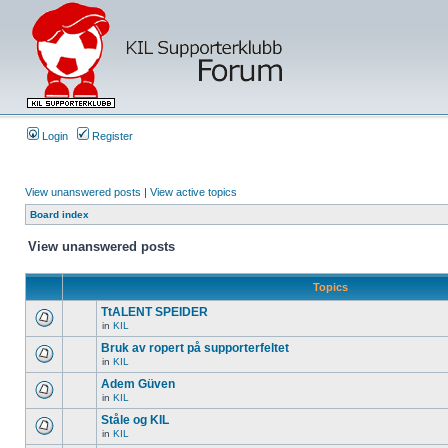
Login
Register
View unanswered posts
|
View active topics
Board index
View unanswered posts
Topics
TtALENT SPEIDER
in
KIL
Bruk av ropert på supporterfeltet
in
KIL
Adem Güven
in
KIL
Ståle og KIL
in
KIL