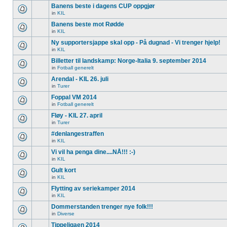
Banens beste i dagens CUP oppgjør
in
KIL
Banens beste mot Rødde
in
KIL
Ny supportersjappe skal opp - På dugnad - Vi trenger hjelp!
in
KIL
Billetter til landskamp: Norge-Italia 9. september 2014
in
Fotball generelt
Arendal - KIL 26. juli
in
Turer
Foppal VM 2014
in
Fotball generelt
Fløy - KIL 27. april
in
Turer
#denlangestraffen
in
KIL
Vi vil ha penga dine....NÅ!!! :-)
in
KIL
Gult kort
in
KIL
Flytting av seriekamper 2014
in
KIL
Dommerstanden trenger nye folk!!!
in
Diverse
Tippeligaen 2014