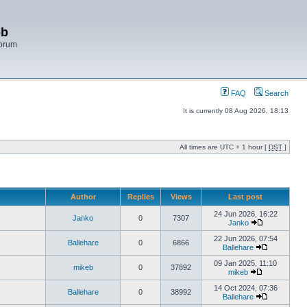
bb
Forum
FAQ
Search
It is currently 08 Aug 2026, 18:13
All times are UTC + 1 hour [
DST
]
Author
Replies
Views
Last post
24 Jun 2026, 16:22
Janko
0
7307
Janko
22 Jun 2026, 07:54
Ballehare
0
6866
Ballehare
09 Jan 2025, 11:10
mikeb
0
37892
mikeb
14 Oct 2024, 07:36
Ballehare
0
38992
Ballehare