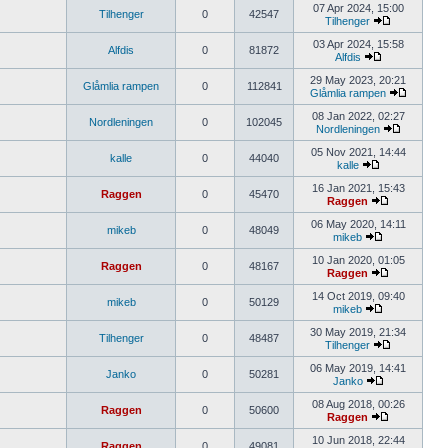
07 Apr 2024, 15:00
Tilhenger
0
42547
Tilhenger
03 Apr 2024, 15:58
Alfdis
0
81872
Alfdis
29 May 2023, 20:21
Glåmlia rampen
0
112841
Glåmlia rampen
08 Jan 2022, 02:27
Nordleningen
0
102045
Nordleningen
05 Nov 2021, 14:44
kalle
0
44040
kalle
16 Jan 2021, 15:43
Raggen
0
45470
Raggen
06 May 2020, 14:11
mikeb
0
48049
mikeb
10 Jan 2020, 01:05
Raggen
0
48167
Raggen
14 Oct 2019, 09:40
mikeb
0
50129
mikeb
30 May 2019, 21:34
Tilhenger
0
48487
Tilhenger
06 May 2019, 14:41
Janko
0
50281
Janko
08 Aug 2018, 00:26
Raggen
0
50600
Raggen
10 Jun 2018, 22:44
Raggen
0
49081