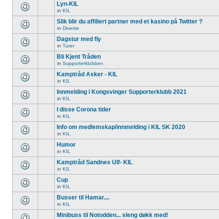
Lyn-KIL
in
KIL
Slik blir du affiliert partner med et kasino på Twitter ?
in
Diverse
Dagstur med fly
in
Turer
Bli Kjent Tråden
in
Supporterklubben
Kamptråd Asker - KIL
in
KIL
Innmelding i Kongsvinger Supporterklubb 2021
in
KIL
I disse Corona tider
in
KIL
Info om medlemskap/innmelding i KIL SK 2020
in
KIL
Humor
in
KIL
Kamptråd Sandnes Ulf- KIL
in
KIL
Cup
in
KIL
Busser til Hamar....
in
KIL
Minibuss til Notodden... sleng døkk med!