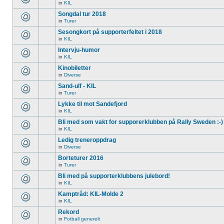
in
KIL
Songdal tur 2018
in
Turer
Sesongkort på supporterfeltet i 2018
in
KIL
Intervju-humor
in
KIL
Kinobiletter
in
Diverse
Sand-ulf - KIL
in
Turer
Lykke til mot Sandefjord
in
KIL
Bli med som vakt for supporerklubben på Rally Sweden :-)
in
KIL
Ledig treneroppdrag
in
Diverse
Borteturer 2016
in
Turer
Bli med på supporterklubbens julebord!
in
KIL
Kamptråd: KIL-Molde 2
in
KIL
Rekord
in
Fotball generelt