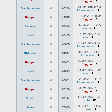
Raggen
21 Apr 2018, 08:53
Glåmlia-rampen
0
65350
Glåmlia-rampen
01 Dec 2017, 15:34
Raggen
0
47525
Raggen
06 Nov 2016, 22:27
Saturnus
0
54046
Saturnus
02 Oct 2016, 20:22
mikeb
0
63445
mikeb
11 Sep 2016, 08:35
Glåmlia-rampen
0
64955
Glåmlia-rampen
31 Jul 2016, 14:41
SF-Podden
0
52521
SF-Podden
15 Jan 2016, 13:14
Raggen
0
54682
Raggen
14 Jan 2016, 15:07
mikeb
0
62993
mikeb
22 Dec 2015, 17:14
Glåmlia-rampen
0
68861
Glåmlia-rampen
28 Oct 2015, 20:12
Raggen
0
58268
Raggen
14 Sep 2015, 16:22
Drublic
0
58424
Drublic
05 Jul 2015, 14:43
Janko
0
75949
Janko