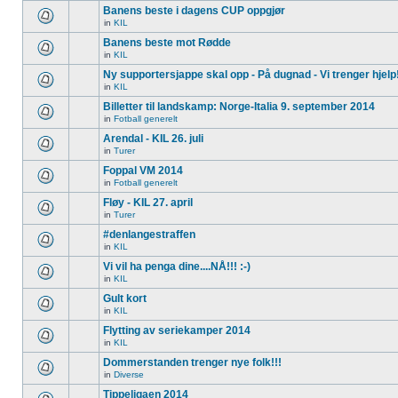
Banens beste i dagens CUP oppgjør
in
KIL
Banens beste mot Rødde
in
KIL
Ny supportersjappe skal opp - På dugnad - Vi trenger hjelp
in
KIL
Billetter til landskamp: Norge-Italia 9. september 2014
in
Fotball generelt
Arendal - KIL 26. juli
in
Turer
Foppal VM 2014
in
Fotball generelt
Fløy - KIL 27. april
in
Turer
#denlangestraffen
in
KIL
Vi vil ha penga dine....NÅ!!! :-)
in
KIL
Gult kort
in
KIL
Flytting av seriekamper 2014
in
KIL
Dommerstanden trenger nye folk!!!
in
Diverse
Tippeligaen 2014