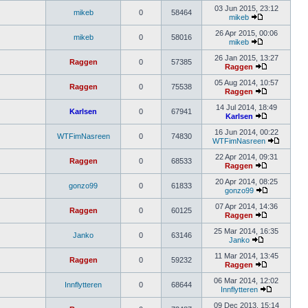
03 Jun 2015, 23:12
mikeb
0
58464
mikeb
26 Apr 2015, 00:06
mikeb
0
58016
mikeb
26 Jan 2015, 13:27
Raggen
0
57385
Raggen
05 Aug 2014, 10:57
Raggen
0
75538
Raggen
14 Jul 2014, 18:49
Karlsen
0
67941
Karlsen
16 Jun 2014, 00:22
WTFimNasreen
0
74830
WTFimNasreen
22 Apr 2014, 09:31
Raggen
0
68533
Raggen
20 Apr 2014, 08:25
gonzo99
0
61833
gonzo99
07 Apr 2014, 14:36
Raggen
0
60125
Raggen
25 Mar 2014, 16:35
Janko
0
63146
Janko
11 Mar 2014, 13:45
Raggen
0
59232
Raggen
06 Mar 2014, 12:02
Innflytteren
0
68644
Innflytteren
09 Dec 2013, 15:14