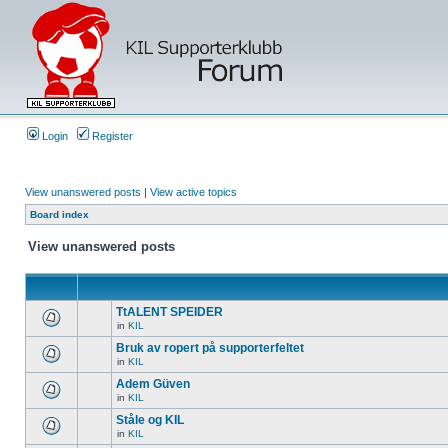
Login
Register
View unanswered posts
|
View active topics
Board index
View unanswered posts
TtALENT SPEIDER
in
KIL
Bruk av ropert på supporterfeltet
in
KIL
Adem Güven
in
KIL
Ståle og KIL
in
KIL