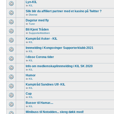
Lyn-KIL
in
KIL
Slik blir du affiliert partner med et kasino på Twitter ?
in
Diverse
Dagstur med fly
in
Turer
Bli Kjent Tråden
in
Supporterklubben
Kamptråd Asker - KIL
in
KIL
Innmelding i Kongsvinger Supporterklubb 2021
in
KIL
I disse Corona tider
in
KIL
Info om medlemskap/innmelding i KIL SK 2020
in
KIL
Humor
in
KIL
Kamptråd Sandnes Ulf- KIL
in
KIL
Cup
in
KIL
Busser til Hamar....
in
KIL
Minibuss til Notodden... sleng døkk med!