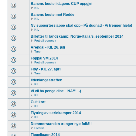
Banens beste i dagens CUP oppgjør
in
KIL
Banens beste mot Rødde
in
KIL
Ny supportersjappe skal opp - På dugnad - Vi trenger hjelp!
in
KIL
Billetter til landskamp: Norge-Italia 9. september 2014
in
Fotball generelt
Arendal - KIL 26. juli
in
Turer
Foppal VM 2014
in
Fotball generelt
Fløy - KIL 27. april
in
Turer
#denlangestraffen
in
KIL
Vi vil ha penga dine....NÅ!!! :-)
in
KIL
Gult kort
in
KIL
Flytting av seriekamper 2014
in
KIL
Dommerstanden trenger nye folk!!!
in
Diverse
Tippeligaen 2014