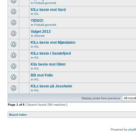
in
Fotball generelt
KILs beste mot Vard
in
KIL
YIDDO!
in
Fotball generelt
Valget 2013
in
Diverse
KILs beste mot Mjøndalen
in
KIL
KILs beste i Sandefjord
in
KIL
Kils beste mot Glimt
in
KIL
BB mot Follo
in
KIL
KILs beste på Jessheim
in
KIL
Display posts from previous:
Page
1
of
6
[ Search found 294 matches ]
Board index
Powered by
php