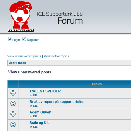
Login
Register
View unanswered posts
|
View active topics
Board index
View unanswered posts
Topics
TtALENT SPEIDER
in
KIL
Bruk av ropert på supporterfeltet
in
KIL
Adem Güven
in
KIL
Ståle og KIL
in
KIL