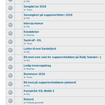
in
KIL
Songdal tur 2018
in
Turer
Sesongkort på supporterfeltet i 2018
in
KIL
Intervju-humor
in
KIL
Kinobiletter
in
Diverse
Sand-ulf - KIL
in
Turer
Lykke til mot Sandefjord
in
KIL
Bli med som vakt for supporerklubben på Rally Sweden :-)
in
KIL
Ledig treneroppdrag
in
Diverse
Borteturer 2016
in
Turer
Bli med på supporterklubbens julebord!
in
KIL
Kamptråd: KIL-Molde 2
in
KIL
Rekord
in
Fotball generelt