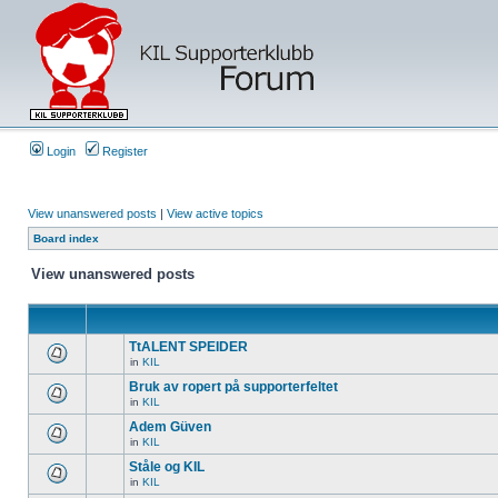
Login
Register
View unanswered posts
|
View active topics
Board index
View unanswered posts
TtALENT SPEIDER
in
KIL
Bruk av ropert på supporterfeltet
in
KIL
Adem Güven
in
KIL
Ståle og KIL
in
KIL