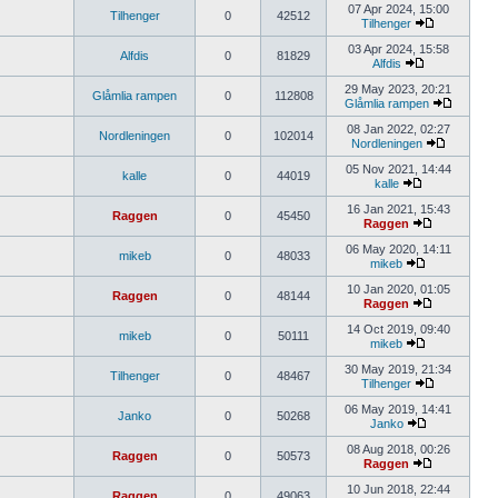
07 Apr 2024, 15:00
Tilhenger
0
42512
Tilhenger
03 Apr 2024, 15:58
Alfdis
0
81829
Alfdis
29 May 2023, 20:21
Glåmlia rampen
0
112808
Glåmlia rampen
08 Jan 2022, 02:27
Nordleningen
0
102014
Nordleningen
05 Nov 2021, 14:44
kalle
0
44019
kalle
16 Jan 2021, 15:43
Raggen
0
45450
Raggen
06 May 2020, 14:11
mikeb
0
48033
mikeb
10 Jan 2020, 01:05
Raggen
0
48144
Raggen
14 Oct 2019, 09:40
mikeb
0
50111
mikeb
30 May 2019, 21:34
Tilhenger
0
48467
Tilhenger
06 May 2019, 14:41
Janko
0
50268
Janko
08 Aug 2018, 00:26
Raggen
0
50573
Raggen
10 Jun 2018, 22:44
Raggen
0
49063