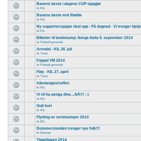
Banens beste i dagens CUP oppgjør
in
KIL
Banens beste mot Rødde
in
KIL
Ny supportersjappe skal opp - På dugnad - Vi trenger hjelp
in
KIL
Billetter til landskamp: Norge-Italia 9. september 2014
in
Fotball generelt
Arendal - KIL 26. juli
in
Turer
Foppal VM 2014
in
Fotball generelt
Fløy - KIL 27. april
in
Turer
#denlangestraffen
in
KIL
Vi vil ha penga dine....NÅ!!! :-)
in
KIL
Gult kort
in
KIL
Flytting av seriekamper 2014
in
KIL
Dommerstanden trenger nye folk!!!
in
Diverse
Tippeligaen 2014