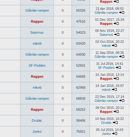
Raggen
21 Apr 2018, 08:53
Glåmlia-rampen
0
65326
Glåmlia-rampen
01 Dec 2017, 15:34
Raggen
0
47510
Raggen
06 Nov 2016, 22:27
Saturnus
0
54023
Saturnus
02 Oct 2016, 20:22
mikeb
0
63420
mikeb
11 Sep 2016, 08:35
Glåmlia-rampen
0
64930
Glåmlia-rampen
31 Jul 2016, 14:41
SF-Podden
0
52501
SF-Podden
15 Jan 2016, 13:14
Raggen
0
54665
Raggen
14 Jan 2016, 15:07
mikeb
0
62968
mikeb
22 Dec 2015, 17:14
Glåmlia-rampen
0
68839
Glåmlia-rampen
28 Oct 2015, 20:12
Raggen
0
58252
Raggen
14 Sep 2015, 16:22
Drublic
0
58406
Drublic
05 Jul 2015, 14:43
Janko
0
75921
Janko