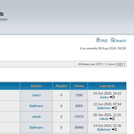
bb
Forum
FAQ
Search
It is currently 08 Aug 2026, 06:08
All times are UTC + 1 hour [
DST
]
Author
Replies
Views
Last post
24 Jun 2026, 16:22
Janko
0
7295
Janko
22 Jun 2026, 07:54
Ballehare
0
6853
Ballehare
09 Jan 2025, 11:10
mikeb
0
37870
mikeb
14 Oct 2024, 07:36
Ballehare
0
38966
Ballehare