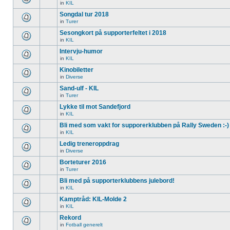
in
KIL
Songdal tur 2018
in
Turer
Sesongkort på supporterfeltet i 2018
in
KIL
Intervju-humor
in
KIL
Kinobiletter
in
Diverse
Sand-ulf - KIL
in
Turer
Lykke til mot Sandefjord
in
KIL
Bli med som vakt for supporerklubben på Rally Sweden :-)
in
KIL
Ledig treneroppdrag
in
Diverse
Borteturer 2016
in
Turer
Bli med på supporterklubbens julebord!
in
KIL
Kamptråd: KIL-Molde 2
in
KIL
Rekord
in
Fotball generelt