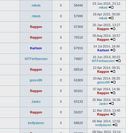
03 Jun 2015, 23:12
mikeb
0
58446
mikeb
26 Apr 2015, 00:06
mikeb
0
57999
mikeb
26 Jan 2015, 13:27
Raggen
0
57369
Raggen
05 Aug 2014, 10:57
Raggen
0
75510
Raggen
14 Jul 2014, 18:49
Karlsen
0
67916
Karlsen
16 Jun 2014, 00:22
WTFimNasreen
0
74807
WTFimNasreen
22 Apr 2014, 09:31
Raggen
0
68516
Raggen
20 Apr 2014, 08:25
gonzo99
0
61809
gonzo99
07 Apr 2014, 14:36
Raggen
0
60101
Raggen
25 Mar 2014, 16:35
Janko
0
63133
Janko
11 Mar 2014, 13:45
Raggen
0
59207
Raggen
06 Mar 2014, 12:02
Innflytteren
0
68620
Innflytteren
09 Dec 2013, 15:14