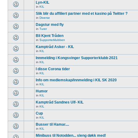
Lyn-KIL
in
KIL
Slik blir du affiliert partner med et kasino på Twitter ?
in
Diverse
Dagstur med fly
in
Turer
Bli Kjent Tråden
in
Supporterklubben
Kamptråd Asker - KIL
in
KIL
Innmelding i Kongsvinger Supporterklubb 2021
in
KIL
I disse Corona tider
in
KIL
Info om medlemskap/innmelding i KIL SK 2020
in
KIL
Humor
in
KIL
Kamptråd Sandnes Ulf- KIL
in
KIL
Cup
in
KIL
Busser til Hamar....
in
KIL
Minibuss til Notodden... sleng døkk med!