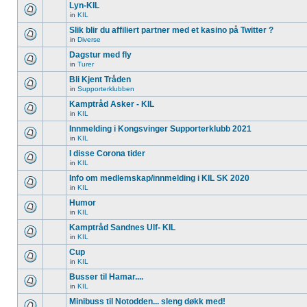
Lyn-KIL
in
KIL
Slik blir du affiliert partner med et kasino på Twitter ?
in
Diverse
Dagstur med fly
in
Turer
Bli Kjent Tråden
in
Supporterklubben
Kamptråd Asker - KIL
in
KIL
Innmelding i Kongsvinger Supporterklubb 2021
in
KIL
I disse Corona tider
in
KIL
Info om medlemskap/innmelding i KIL SK 2020
in
KIL
Humor
in
KIL
Kamptråd Sandnes Ulf- KIL
in
KIL
Cup
in
KIL
Busser til Hamar....
in
KIL
Minibuss til Notodden... sleng døkk med!