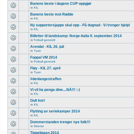
Banens beste i dagens CUP oppgjør
in
KIL
Banens beste mot Rødde
in
KIL
Ny supportersjappe skal opp - På dugnad - Vi trenger hjelp!
in
KIL
Billetter til landskamp: Norge-Italia 9. september 2014
in
Fotball generelt
Arendal - KIL 26. juli
in
Turer
Foppal VM 2014
in
Fotball generelt
Fløy - KIL 27. april
in
Turer
#denlangestraffen
in
KIL
Vi vil ha penga dine....NÅ!!! :-)
in
KIL
Gult kort
in
KIL
Flytting av seriekamper 2014
in
KIL
Dommerstanden trenger nye folk!!!
in
Diverse
Tippeligaen 2014