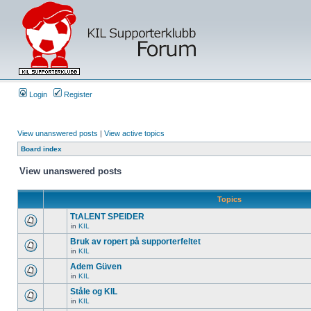
Login
Register
View unanswered posts
|
View active topics
Board index
View unanswered posts
Topics
TtALENT SPEIDER
in
KIL
Bruk av ropert på supporterfeltet
in
KIL
Adem Güven
in
KIL
Ståle og KIL
in
KIL