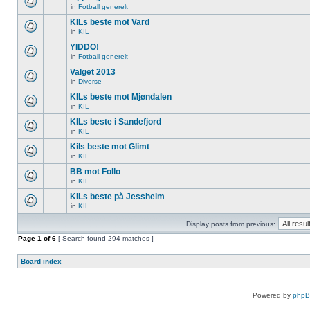
in
Fotball generelt
KILs beste mot Vard
in
KIL
YIDDO!
in
Fotball generelt
Valget 2013
in
Diverse
KILs beste mot Mjøndalen
in
KIL
KILs beste i Sandefjord
in
KIL
Kils beste mot Glimt
in
KIL
BB mot Follo
in
KIL
KILs beste på Jessheim
in
KIL
Display posts from previous:
Page
1
of
6
[ Search found 294 matches ]
Board index
Powered by
php