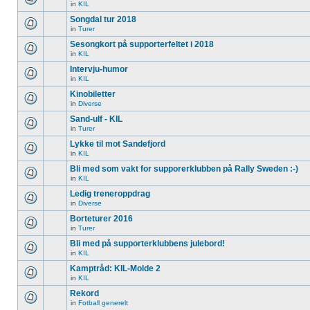
in
KIL
Songdal tur 2018
in
Turer
Sesongkort på supporterfeltet i 2018
in
KIL
Intervju-humor
in
KIL
Kinobiletter
in
Diverse
Sand-ulf - KIL
in
Turer
Lykke til mot Sandefjord
in
KIL
Bli med som vakt for supporerklubben på Rally Sweden :-)
in
KIL
Ledig treneroppdrag
in
Diverse
Borteturer 2016
in
Turer
Bli med på supporterklubbens julebord!
in
KIL
Kamptråd: KIL-Molde 2
in
KIL
Rekord
in
Fotball generelt