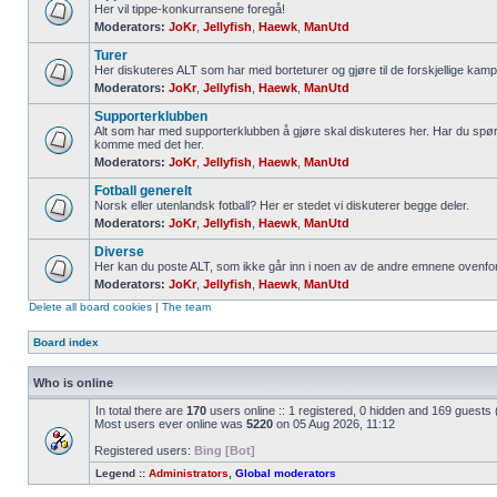
Her vil tippe-konkurransene foregå!
Moderators:
JoKr
,
Jellyfish
,
Haewk
,
ManUtd
Turer
Her diskuteres ALT som har med borteturer og gjøre til de forskjellige kamp
Moderators:
JoKr
,
Jellyfish
,
Haewk
,
ManUtd
Supporterklubben
Alt som har med supporterklubben å gjøre skal diskuteres her. Har du spør
komme med det her.
Moderators:
JoKr
,
Jellyfish
,
Haewk
,
ManUtd
Fotball generelt
Norsk eller utenlandsk fotball? Her er stedet vi diskuterer begge deler.
Moderators:
JoKr
,
Jellyfish
,
Haewk
,
ManUtd
Diverse
Her kan du poste ALT, som ikke går inn i noen av de andre emnene ovenfor
Moderators:
JoKr
,
Jellyfish
,
Haewk
,
ManUtd
Delete all board cookies
|
The team
Board index
Who is online
In total there are
170
users online :: 1 registered, 0 hidden and 169 guests
Most users ever online was
5220
on 05 Aug 2026, 11:12
Registered users:
Bing [Bot]
Legend ::
Administrators
,
Global moderators