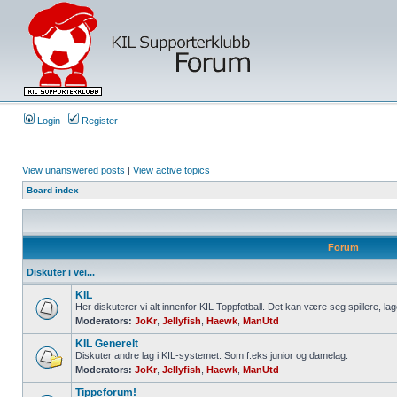
Login
Register
View unanswered posts
|
View active topics
Board index
Forum
Diskuter i vei...
KIL
Her diskuterer vi alt innenfor KIL Toppfotball. Det kan være seg spillere, lag
Moderators:
JoKr
,
Jellyfish
,
Haewk
,
ManUtd
KIL Generelt
Diskuter andre lag i KIL-systemet. Som f.eks junior og damelag.
Moderators:
JoKr
,
Jellyfish
,
Haewk
,
ManUtd
Tippeforum!