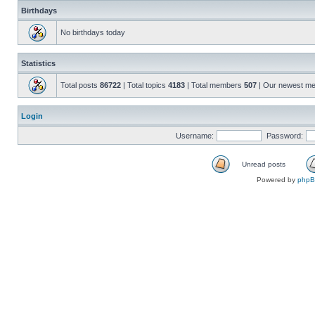
Birthdays
No birthdays today
Statistics
Total posts
86722
| Total topics
4183
| Total members
507
| Our newest m
Login
Username:
Password:
Unread posts
Powered by
php