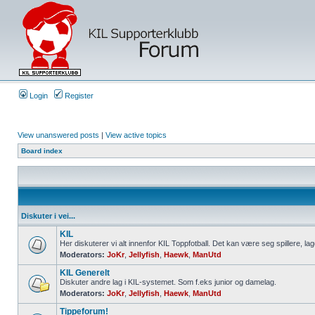
Login
Register
View unanswered posts
|
View active topics
Board index
Diskuter i vei...
KIL
Her diskuterer vi alt innenfor KIL Toppfotball. Det kan være seg spillere, lag
Moderators:
JoKr
,
Jellyfish
,
Haewk
,
ManUtd
KIL Generelt
Diskuter andre lag i KIL-systemet. Som f.eks junior og damelag.
Moderators:
JoKr
,
Jellyfish
,
Haewk
,
ManUtd
Tippeforum!