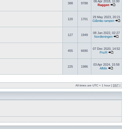
06 Apr 2018, 11:00
388
9788
Raggen
29 May 2023, 20:21
120
1701
Glåmlia rampen
08 Jan 2022, 02:27
127
1949
Nordleningen
07 Dec 2020, 14:52
455
6690
PnzR
03 Apr 2024, 15:58
225
1986
Alfdis
All times are UTC + 1 hour [
DST
]