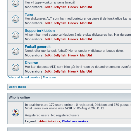
Her vil tippe-konkurransene foregå!
Moderators:
JoKr
,
Jellyfish
,
Haewk
,
ManUtd
Turer
Her diskuteres ALT som har med borteturer og gjøre til de forskjellige kamp
Moderators:
JoKr
,
Jellyfish
,
Haewk
,
ManUtd
Supporterklubben
Alt som har med supporterklubben å gjøre skal diskuteres her. Har du spø
Moderators:
JoKr
,
Jellyfish
,
Haewk
,
ManUtd
Fotball generelt
Norsk eller utenlandsk fotball? Her er stedet vi diskuterer begge deler.
Moderators:
JoKr
,
Jellyfish
,
Haewk
,
ManUtd
Diverse
Her kan du poste ALT, som ikke går inn i noen av de andre emnene ovenfor
Moderators:
JoKr
,
Jellyfish
,
Haewk
,
ManUtd
Delete all board cookies
|
The team
Board index
Who is online
In total there are
170
users online :: 0 registered, 0 hidden and 170 guests
Most users ever online was
5220
on 05 Aug 2026, 11:12
Registered users: No registered users
Legend ::
Administrators
,
Global moderators