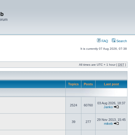
bb
Forum
FAQ
Search
It is currently 07 Aug 2026, 07:38
All times are UTC + 1 hour [
DST
]
Topics
Posts
Last post
03 Aug 2026, 18:37
2524
60760
Janko
29 Nov 2013, 15:45
39
277
mikeb