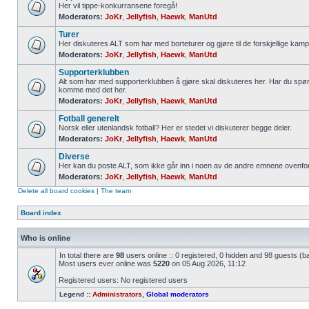
Her vil tippe-konkurransene foregå!
Moderators:
JoKr
,
Jellyfish
,
Haewk
,
ManUtd
Turer
Her diskuteres ALT som har med borteturer og gjøre til de forskjellige kamp
Moderators:
JoKr
,
Jellyfish
,
Haewk
,
ManUtd
Supporterklubben
Alt som har med supporterklubben å gjøre skal diskuteres her. Har du spør
komme med det her.
Moderators:
JoKr
,
Jellyfish
,
Haewk
,
ManUtd
Fotball generelt
Norsk eller utenlandsk fotball? Her er stedet vi diskuterer begge deler.
Moderators:
JoKr
,
Jellyfish
,
Haewk
,
ManUtd
Diverse
Her kan du poste ALT, som ikke går inn i noen av de andre emnene ovenfor
Moderators:
JoKr
,
Jellyfish
,
Haewk
,
ManUtd
Delete all board cookies
|
The team
Board index
Who is online
In total there are
98
users online :: 0 registered, 0 hidden and 98 guests (b
Most users ever online was
5220
on 05 Aug 2026, 11:12
Registered users: No registered users
Legend ::
Administrators
,
Global moderators