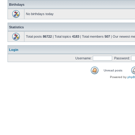
Birthdays
No birthdays today
Statistics
Total posts
86722
| Total topics
4183
| Total members
507
| Our newest m
Login
Username:
Password:
Unread posts
Powered by
php