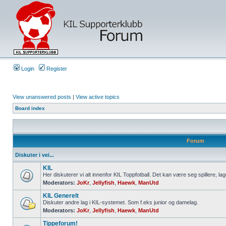
Login
Register
View unanswered posts
|
View active topics
Board index
Forum
Diskuter i vei...
KIL
Her diskuterer vi alt innenfor KIL Toppfotball. Det kan være seg spillere, lag
Moderators:
JoKr
,
Jellyfish
,
Haewk
,
ManUtd
KIL Generelt
Diskuter andre lag i KIL-systemet. Som f.eks junior og damelag.
Moderators:
JoKr
,
Jellyfish
,
Haewk
,
ManUtd
Tippeforum!