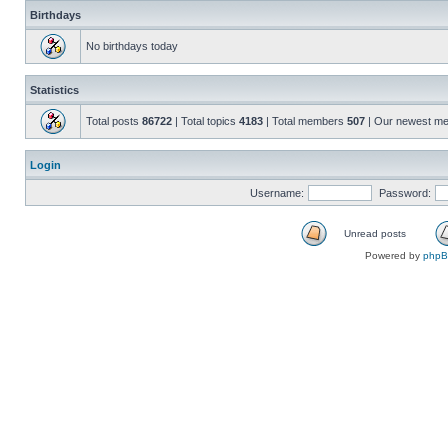
Birthdays
No birthdays today
Statistics
Total posts
86722
| Total topics
4183
| Total members
507
| Our newest m
Login
Username:
Password:
Unread posts
Powered by
php