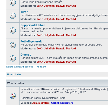
Her vil tippe-konkurransene foregå!
Moderators:
JoKr
,
Jellyfish
,
Haewk
,
ManUtd
Turer
Her diskuteres ALT som har med borteturer og gjøre til de forskjellige kamp
Moderators:
JoKr
,
Jellyfish
,
Haewk
,
ManUtd
Supporterklubben
Alt som har med supporterklubben å gjøre skal diskuteres her. Har du spør
komme med det her.
Moderators:
JoKr
,
Jellyfish
,
Haewk
,
ManUtd
Fotball generelt
Norsk eller utenlandsk fotball? Her er stedet vi diskuterer begge deler.
Moderators:
JoKr
,
Jellyfish
,
Haewk
,
ManUtd
Diverse
Her kan du poste ALT, som ikke går inn i noen av de andre emnene ovenfor
Moderators:
JoKr
,
Jellyfish
,
Haewk
,
ManUtd
Delete all board cookies
|
The team
Board index
Who is online
In total there are
116
users online :: 0 registered, 0 hidden and 116 guests
Most users ever online was
5220
on 05 Aug 2026, 11:12
Registered users: No registered users
Legend ::
Administrators
,
Global moderators