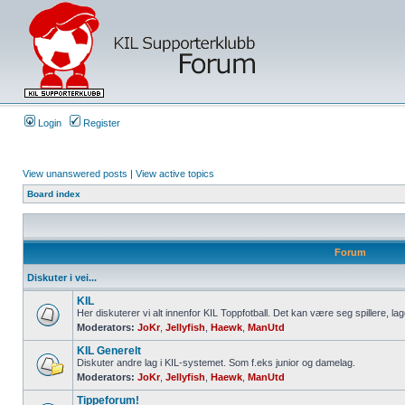
Login
Register
View unanswered posts
|
View active topics
Board index
Forum
Diskuter i vei...
KIL
Her diskuterer vi alt innenfor KIL Toppfotball. Det kan være seg spillere, lag
Moderators:
JoKr
,
Jellyfish
,
Haewk
,
ManUtd
KIL Generelt
Diskuter andre lag i KIL-systemet. Som f.eks junior og damelag.
Moderators:
JoKr
,
Jellyfish
,
Haewk
,
ManUtd
Tippeforum!