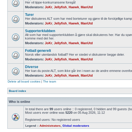
Her vil tippe-konkurransene foregå!
Moderators:
JoKr
,
Jellyfish
,
Haewk
,
ManUtd
Turer
Her diskuteres ALT som har med borteturer og gjøre til de forskjellige kamp
Moderators:
JoKr
,
Jellyfish
,
Haewk
,
ManUtd
Supporterklubben
Alt som har med supporterklubben å gjøre skal diskuteres her. Har du spør
komme med det her.
Moderators:
JoKr
,
Jellyfish
,
Haewk
,
ManUtd
Fotball generelt
Norsk eller utenlandsk fotball? Her er stedet vi diskuterer begge deler.
Moderators:
JoKr
,
Jellyfish
,
Haewk
,
ManUtd
Diverse
Her kan du poste ALT, som ikke går inn i noen av de andre emnene ovenfor
Moderators:
JoKr
,
Jellyfish
,
Haewk
,
ManUtd
Delete all board cookies
|
The team
Board index
Who is online
In total there are
99
users online :: 0 registered, 0 hidden and 99 guests (b
Most users ever online was
5220
on 05 Aug 2026, 11:12
Registered users: No registered users
Legend ::
Administrators
,
Global moderators