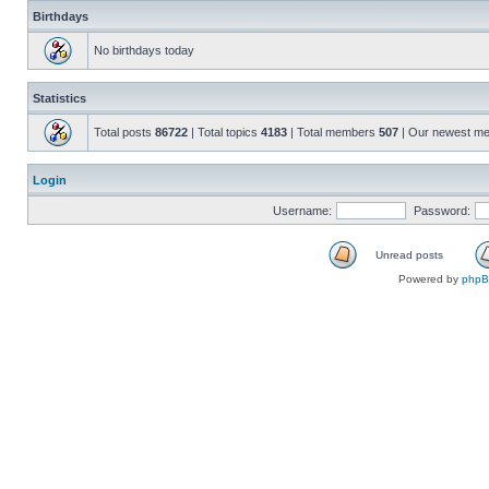
Birthdays
No birthdays today
Statistics
Total posts
86722
| Total topics
4183
| Total members
507
| Our newest m
Login
Username:
Password:
Unread posts
Powered by
php