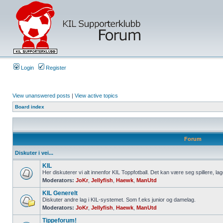
Login
Register
View unanswered posts
|
View active topics
Board index
Forum
Diskuter i vei...
KIL
Her diskuterer vi alt innenfor KIL Toppfotball. Det kan være seg spillere, lag
Moderators:
JoKr
,
Jellyfish
,
Haewk
,
ManUtd
KIL Generelt
Diskuter andre lag i KIL-systemet. Som f.eks junior og damelag.
Moderators:
JoKr
,
Jellyfish
,
Haewk
,
ManUtd
Tippeforum!