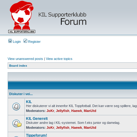
Login
Register
View unanswered posts
|
View active topics
Board index
Diskuter i vei...
KIL
Her diskuterer vi alt innenfor KIL Toppfotball. Det kan være seg spillere, lag
Moderators:
JoKr
,
Jellyfish
,
Haewk
,
ManUtd
KIL Generelt
Diskuter andre lag i KIL-systemet. Som f.eks junior og damelag.
Moderators:
JoKr
,
Jellyfish
,
Haewk
,
ManUtd
Tippeforum!