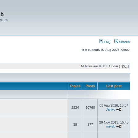
bb
Forum
FAQ
Search
It is currently 07 Aug 2026, 06:02
All times are UTC + 1 hour [
DST
]
Topics
Posts
Last post
03 Aug 2026, 18:37
2524
60760
Janko
29 Nov 2013, 15:45
39
277
mikeb