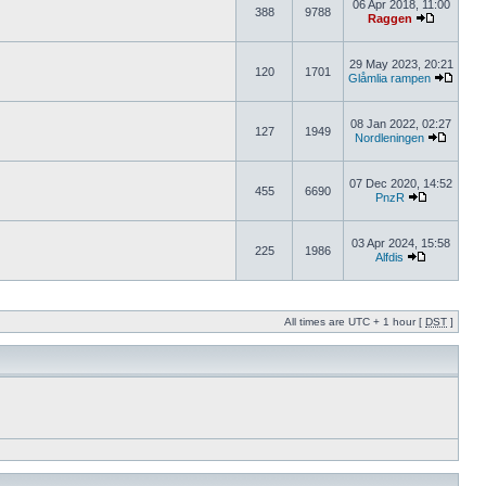
06 Apr 2018, 11:00
388
9788
Raggen
29 May 2023, 20:21
120
1701
Glåmlia rampen
08 Jan 2022, 02:27
127
1949
Nordleningen
07 Dec 2020, 14:52
455
6690
PnzR
03 Apr 2024, 15:58
225
1986
Alfdis
All times are UTC + 1 hour [
DST
]