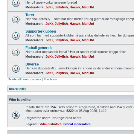
Her vil tippe-konkurransene foregå!
Moderators:
JoKr
,
Jellyfish
,
Haewk
,
ManUtd
Turer
Her diskuteres ALT som har med borteturer og gjøre til de forskjellige kamp
Moderators:
JoKr
,
Jellyfish
,
Haewk
,
ManUtd
Supporterklubben
Alt som har med supporterklubben å gjøre skal diskuteres her. Har du spø
Moderators:
JoKr
,
Jellyfish
,
Haewk
,
ManUtd
Fotball generelt
Norsk eller utenlandsk fotball? Her er stedet vi diskuterer begge deler.
Moderators:
JoKr
,
Jellyfish
,
Haewk
,
ManUtd
Diverse
Her kan du poste ALT, som ikke går inn i noen av de andre emnene ovenfor
Moderators:
JoKr
,
Jellyfish
,
Haewk
,
ManUtd
Delete all board cookies
|
The team
Board index
Who is online
In total there are
154
users online :: 0 registered, 0 hidden and 154 guests
Most users ever online was
5220
on 05 Aug 2026, 11:12
Registered users: No registered users
Legend ::
Administrators
,
Global moderators