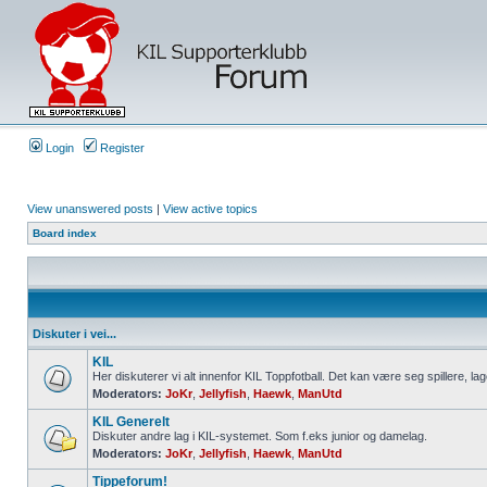
Login
Register
View unanswered posts
|
View active topics
Board index
Diskuter i vei...
KIL
Her diskuterer vi alt innenfor KIL Toppfotball. Det kan være seg spillere, lag
Moderators:
JoKr
,
Jellyfish
,
Haewk
,
ManUtd
KIL Generelt
Diskuter andre lag i KIL-systemet. Som f.eks junior og damelag.
Moderators:
JoKr
,
Jellyfish
,
Haewk
,
ManUtd
Tippeforum!