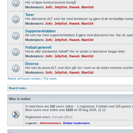
Her vil tippe-konkurransene foregå!
Moderators:
JoKr
,
Jellyfish
,
Haewk
,
ManUtd
Turer
Her diskuteres ALT som har med borteturer og gjøre til de forskjellige kamp
Moderators:
JoKr
,
Jellyfish
,
Haewk
,
ManUtd
Supporterklubben
Alt som har med supporterklubben å gjøre skal diskuteres her. Har du spø
Moderators:
JoKr
,
Jellyfish
,
Haewk
,
ManUtd
Fotball generelt
Norsk eller utenlandsk fotball? Her er stedet vi diskuterer begge deler.
Moderators:
JoKr
,
Jellyfish
,
Haewk
,
ManUtd
Diverse
Her kan du poste ALT, som ikke går inn i noen av de andre emnene ovenfor
Moderators:
JoKr
,
Jellyfish
,
Haewk
,
ManUtd
Delete all board cookies
|
The team
Board index
Who is online
In total there are
110
users online :: 1 registered, 0 hidden and 109 guests
Most users ever online was
5220
on 05 Aug 2026, 11:12
Registered users:
Google [Bot]
Legend ::
Administrators
,
Global moderators