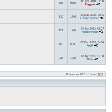
06 Apr 2018, 11:00
388
9788
Raggen
29 May 2023, 20:21
120
1701
Glåmlia rampen
08 Jan 2022, 02:27
127
1949
Nordleningen
07 Dec 2020, 14:52
455
6690
PnzR
03 Apr 2024, 15:58
225
1986
Alfdis
All times are UTC + 1 hour [
DST
]