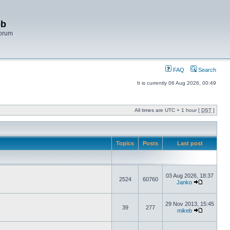
bb
Forum
FAQ
Search
It is currently 06 Aug 2026, 00:49
All times are UTC + 1 hour [
DST
]
Topics
Posts
Last post
03 Aug 2026, 18:37
2524
60760
Janko
29 Nov 2013, 15:45
39
277
mikeb