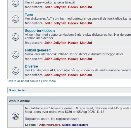
Her vil tippe-konkurransene foregå!
Moderators:
JoKr
,
Jellyfish
,
Haewk
,
ManUtd
Turer
Her diskuteres ALT som har med borteturer og gjøre til de forskjellige kamp
Moderators:
JoKr
,
Jellyfish
,
Haewk
,
ManUtd
Supporterklubben
Alt som har med supporterklubben å gjøre skal diskuteres her. Har du spør
komme med det her.
Moderators:
JoKr
,
Jellyfish
,
Haewk
,
ManUtd
Fotball generelt
Norsk eller utenlandsk fotball? Her er stedet vi diskuterer begge deler.
Moderators:
JoKr
,
Jellyfish
,
Haewk
,
ManUtd
Diverse
Her kan du poste ALT, som ikke går inn i noen av de andre emnene ovenfor
Moderators:
JoKr
,
Jellyfish
,
Haewk
,
ManUtd
Delete all board cookies
|
The team
Board index
Who is online
In total there are
145
users online :: 0 registered, 0 hidden and 145 guests
Most users ever online was
5220
on 05 Aug 2026, 11:12
Registered users: No registered users
Legend ::
Administrators
,
Global moderators