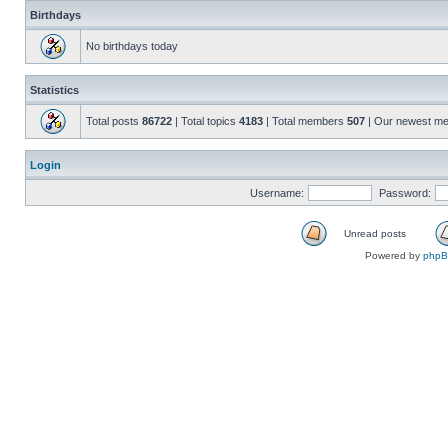
Birthdays
No birthdays today
Statistics
Total posts
86722
| Total topics
4183
| Total members
507
| Our newest m
Login
Username:
Password:
Unread posts
Powered by
php