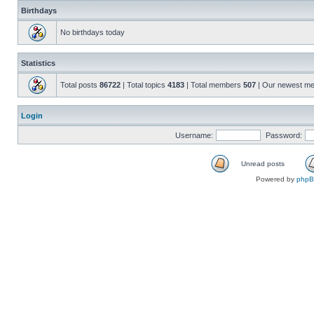
Birthdays
No birthdays today
Statistics
Total posts
86722
| Total topics
4183
| Total members
507
| Our newest m
Login
Username:
Password:
Unread posts
Powered by
php