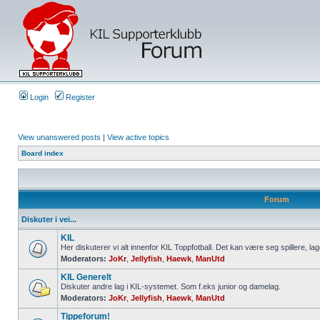
Login
Register
View unanswered posts
|
View active topics
Board index
Forum
Diskuter i vei...
KIL
Her diskuterer vi alt innenfor KIL Toppfotball. Det kan være seg spillere, lag
Moderators:
JoKr
,
Jellyfish
,
Haewk
,
ManUtd
KIL Generelt
Diskuter andre lag i KIL-systemet. Som f.eks junior og damelag.
Moderators:
JoKr
,
Jellyfish
,
Haewk
,
ManUtd
Tippeforum!