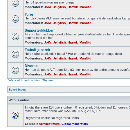
Her vil tippe-konkurransene foregå!
Moderators:
JoKr
,
Jellyfish
,
Haewk
,
ManUtd
Turer
Her diskuteres ALT som har med borteturer og gjøre til de forskjellige kamp
Moderators:
JoKr
,
Jellyfish
,
Haewk
,
ManUtd
Supporterklubben
Alt som har med supporterklubben å gjøre skal diskuteres her. Har du spør
komme med det her.
Moderators:
JoKr
,
Jellyfish
,
Haewk
,
ManUtd
Fotball generelt
Norsk eller utenlandsk fotball? Her er stedet vi diskuterer begge deler.
Moderators:
JoKr
,
Jellyfish
,
Haewk
,
ManUtd
Diverse
Her kan du poste ALT, som ikke går inn i noen av de andre emnene ovenfor
Moderators:
JoKr
,
Jellyfish
,
Haewk
,
ManUtd
Delete all board cookies
|
The team
Board index
Who is online
In total there are
114
users online :: 0 registered, 0 hidden and 114 guests
Most users ever online was
5220
on 05 Aug 2026, 11:12
Registered users: No registered users
Legend ::
Administrators
,
Global moderators