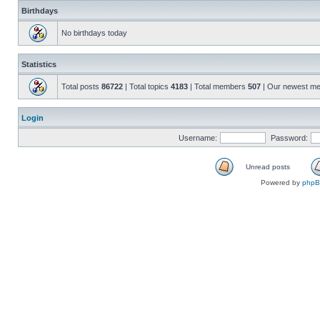
Birthdays
No birthdays today
Statistics
Total posts
86722
| Total topics
4183
| Total members
507
| Our newest m
Login
Username:
Password:
Unread posts
Powered by
php