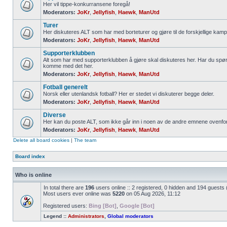
Her vil tippe-konkurransene foregå!
Moderators:
JoKr
,
Jellyfish
,
Haewk
,
ManUtd
Turer
Her diskuteres ALT som har med borteturer og gjøre til de forskjellige kamp
Moderators:
JoKr
,
Jellyfish
,
Haewk
,
ManUtd
Supporterklubben
Alt som har med supporterklubben å gjøre skal diskuteres her. Har du spør
komme med det her.
Moderators:
JoKr
,
Jellyfish
,
Haewk
,
ManUtd
Fotball generelt
Norsk eller utenlandsk fotball? Her er stedet vi diskuterer begge deler.
Moderators:
JoKr
,
Jellyfish
,
Haewk
,
ManUtd
Diverse
Her kan du poste ALT, som ikke går inn i noen av de andre emnene ovenfor
Moderators:
JoKr
,
Jellyfish
,
Haewk
,
ManUtd
Delete all board cookies
|
The team
Board index
Who is online
In total there are
196
users online :: 2 registered, 0 hidden and 194 guests
Most users ever online was
5220
on 05 Aug 2026, 11:12
Registered users:
Bing [Bot]
,
Google [Bot]
Legend ::
Administrators
,
Global moderators