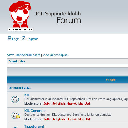
Login
Register
View unanswered posts
|
View active topics
Board index
Forum
Diskuter i vei...
KIL
Her diskuterer vi alt innenfor KIL Toppfotball. Det kan være seg spillere, lag
Moderators:
JoKr
,
Jellyfish
,
Haewk
,
ManUtd
KIL Generelt
Diskuter andre lag i KIL-systemet. Som f.eks junior og damelag.
Moderators:
JoKr
,
Jellyfish
,
Haewk
,
ManUtd
Tippeforum!