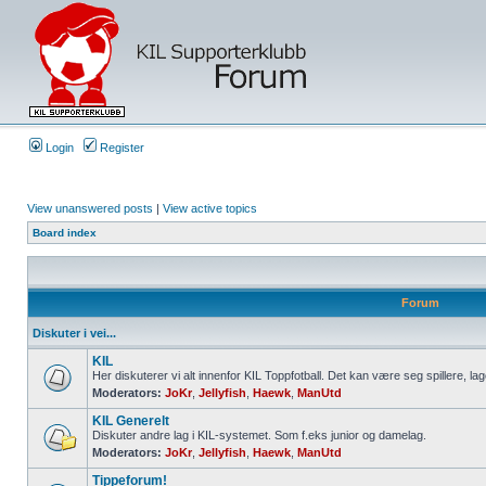
Login
Register
View unanswered posts
|
View active topics
Board index
Forum
Diskuter i vei...
KIL
Her diskuterer vi alt innenfor KIL Toppfotball. Det kan være seg spillere, lag
Moderators:
JoKr
,
Jellyfish
,
Haewk
,
ManUtd
KIL Generelt
Diskuter andre lag i KIL-systemet. Som f.eks junior og damelag.
Moderators:
JoKr
,
Jellyfish
,
Haewk
,
ManUtd
Tippeforum!