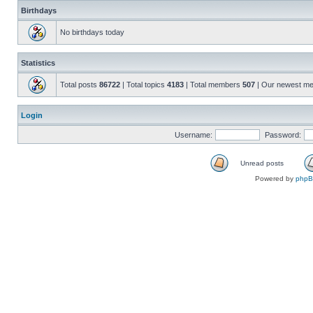
Birthdays
No birthdays today
Statistics
Total posts
86722
| Total topics
4183
| Total members
507
| Our newest m
Login
Username:
Password:
Unread posts
Powered by
php