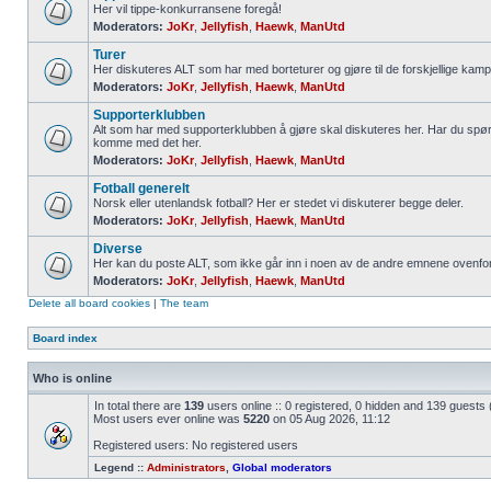
Her vil tippe-konkurransene foregå!
Moderators:
JoKr
,
Jellyfish
,
Haewk
,
ManUtd
Turer
Her diskuteres ALT som har med borteturer og gjøre til de forskjellige kamp
Moderators:
JoKr
,
Jellyfish
,
Haewk
,
ManUtd
Supporterklubben
Alt som har med supporterklubben å gjøre skal diskuteres her. Har du spør
komme med det her.
Moderators:
JoKr
,
Jellyfish
,
Haewk
,
ManUtd
Fotball generelt
Norsk eller utenlandsk fotball? Her er stedet vi diskuterer begge deler.
Moderators:
JoKr
,
Jellyfish
,
Haewk
,
ManUtd
Diverse
Her kan du poste ALT, som ikke går inn i noen av de andre emnene ovenfor
Moderators:
JoKr
,
Jellyfish
,
Haewk
,
ManUtd
Delete all board cookies
|
The team
Board index
Who is online
In total there are
139
users online :: 0 registered, 0 hidden and 139 guests
Most users ever online was
5220
on 05 Aug 2026, 11:12
Registered users: No registered users
Legend ::
Administrators
,
Global moderators