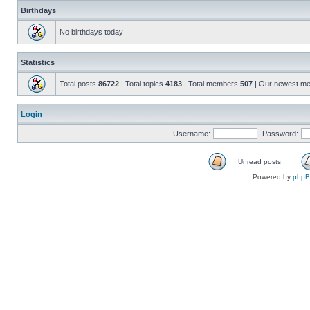
Birthdays
No birthdays today
Statistics
Total posts
86722
| Total topics
4183
| Total members
507
| Our newest m
Login
Username:
Password:
Unread posts
Powered by
php