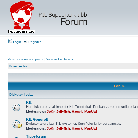
Login
Register
View unanswered posts
|
View active topics
Board index
Forum
Diskuter i vei...
KIL
Her diskuterer vi alt innenfor KIL Toppfotball. Det kan være seg spillere, lag
Moderators:
JoKr
,
Jellyfish
,
Haewk
,
ManUtd
KIL Generelt
Diskuter andre lag i KIL-systemet. Som f.eks junior og damelag.
Moderators:
JoKr
,
Jellyfish
,
Haewk
,
ManUtd
Tippeforum!