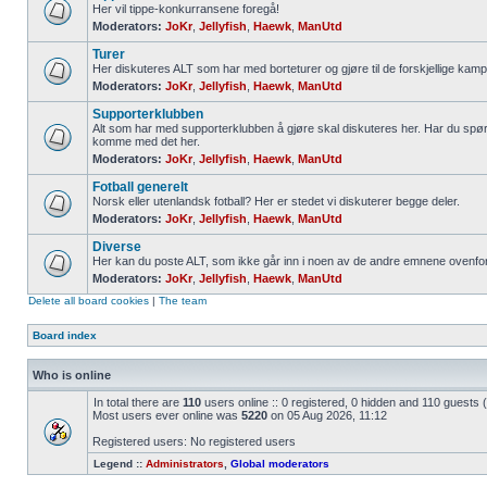
Her vil tippe-konkurransene foregå!
Moderators:
JoKr
,
Jellyfish
,
Haewk
,
ManUtd
Turer
Her diskuteres ALT som har med borteturer og gjøre til de forskjellige kamp
Moderators:
JoKr
,
Jellyfish
,
Haewk
,
ManUtd
Supporterklubben
Alt som har med supporterklubben å gjøre skal diskuteres her. Har du spør
komme med det her.
Moderators:
JoKr
,
Jellyfish
,
Haewk
,
ManUtd
Fotball generelt
Norsk eller utenlandsk fotball? Her er stedet vi diskuterer begge deler.
Moderators:
JoKr
,
Jellyfish
,
Haewk
,
ManUtd
Diverse
Her kan du poste ALT, som ikke går inn i noen av de andre emnene ovenfor
Moderators:
JoKr
,
Jellyfish
,
Haewk
,
ManUtd
Delete all board cookies
|
The team
Board index
Who is online
In total there are
110
users online :: 0 registered, 0 hidden and 110 guests
Most users ever online was
5220
on 05 Aug 2026, 11:12
Registered users: No registered users
Legend ::
Administrators
,
Global moderators