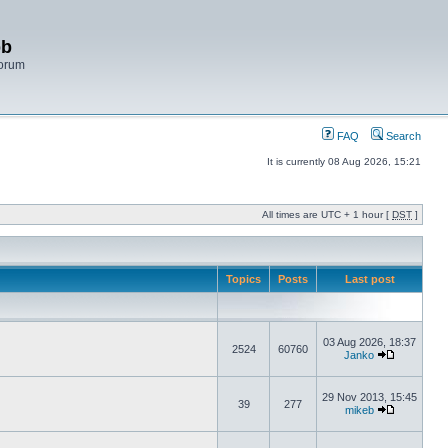
bb
Forum
FAQ
Search
It is currently 08 Aug 2026, 15:21
All times are UTC + 1 hour [
DST
]
Topics
Posts
Last post
03 Aug 2026, 18:37
2524
60760
Janko
29 Nov 2013, 15:45
39
277
mikeb