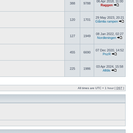
06 Apr 2018, 11:00
388
9788
Raggen
29 May 2023, 20:21
120
1701
Glåmlia rampen
08 Jan 2022, 02:27
127
1949
Nordleningen
07 Dec 2020, 14:52
455
6690
PnzR
03 Apr 2024, 15:58
225
1986
Alfdis
All times are UTC + 1 hour [
DST
]