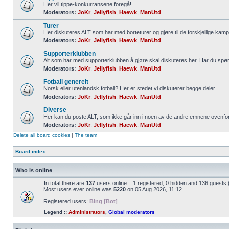
Her vil tippe-konkurransene foregå!
Moderators:
JoKr
,
Jellyfish
,
Haewk
,
ManUtd
Turer
Her diskuteres ALT som har med borteturer og gjøre til de forskjellige kamp
Moderators:
JoKr
,
Jellyfish
,
Haewk
,
ManUtd
Supporterklubben
Alt som har med supporterklubben å gjøre skal diskuteres her. Har du spø
Moderators:
JoKr
,
Jellyfish
,
Haewk
,
ManUtd
Fotball generelt
Norsk eller utenlandsk fotball? Her er stedet vi diskuterer begge deler.
Moderators:
JoKr
,
Jellyfish
,
Haewk
,
ManUtd
Diverse
Her kan du poste ALT, som ikke går inn i noen av de andre emnene ovenfor
Moderators:
JoKr
,
Jellyfish
,
Haewk
,
ManUtd
Delete all board cookies
|
The team
Board index
Who is online
In total there are
137
users online :: 1 registered, 0 hidden and 136 guests
Most users ever online was
5220
on 05 Aug 2026, 11:12
Registered users:
Bing [Bot]
Legend ::
Administrators
,
Global moderators