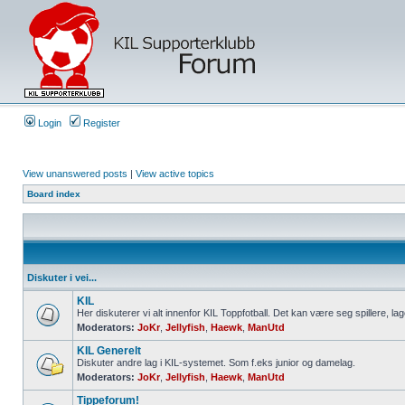
Login
Register
View unanswered posts
|
View active topics
Board index
Diskuter i vei...
KIL
Her diskuterer vi alt innenfor KIL Toppfotball. Det kan være seg spillere, lag
Moderators:
JoKr
,
Jellyfish
,
Haewk
,
ManUtd
KIL Generelt
Diskuter andre lag i KIL-systemet. Som f.eks junior og damelag.
Moderators:
JoKr
,
Jellyfish
,
Haewk
,
ManUtd
Tippeforum!