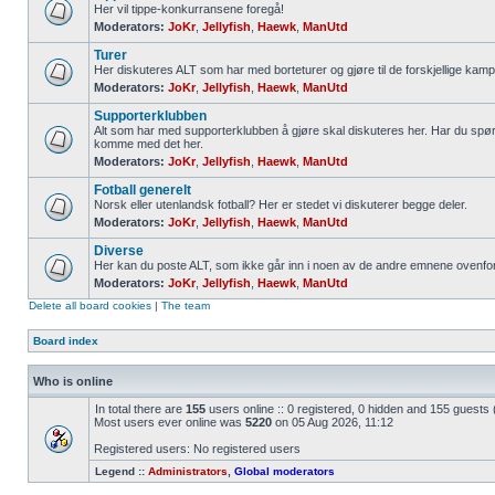
Her vil tippe-konkurransene foregå!
Moderators:
JoKr
,
Jellyfish
,
Haewk
,
ManUtd
Turer
Her diskuteres ALT som har med borteturer og gjøre til de forskjellige kamp
Moderators:
JoKr
,
Jellyfish
,
Haewk
,
ManUtd
Supporterklubben
Alt som har med supporterklubben å gjøre skal diskuteres her. Har du spør
komme med det her.
Moderators:
JoKr
,
Jellyfish
,
Haewk
,
ManUtd
Fotball generelt
Norsk eller utenlandsk fotball? Her er stedet vi diskuterer begge deler.
Moderators:
JoKr
,
Jellyfish
,
Haewk
,
ManUtd
Diverse
Her kan du poste ALT, som ikke går inn i noen av de andre emnene ovenfor
Moderators:
JoKr
,
Jellyfish
,
Haewk
,
ManUtd
Delete all board cookies
|
The team
Board index
Who is online
In total there are
155
users online :: 0 registered, 0 hidden and 155 guests
Most users ever online was
5220
on 05 Aug 2026, 11:12
Registered users: No registered users
Legend ::
Administrators
,
Global moderators