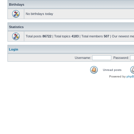
Birthdays
No birthdays today
Statistics
Total posts
86722
| Total topics
4183
| Total members
507
| Our newest m
Login
Username:
Password:
Unread posts
Powered by
php