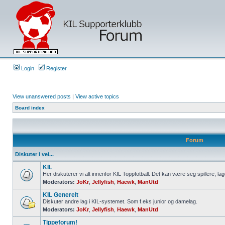
Login
Register
View unanswered posts
|
View active topics
Board index
Forum
Diskuter i vei...
KIL
Her diskuterer vi alt innenfor KIL Toppfotball. Det kan være seg spillere, lag
Moderators:
JoKr
,
Jellyfish
,
Haewk
,
ManUtd
KIL Generelt
Diskuter andre lag i KIL-systemet. Som f.eks junior og damelag.
Moderators:
JoKr
,
Jellyfish
,
Haewk
,
ManUtd
Tippeforum!