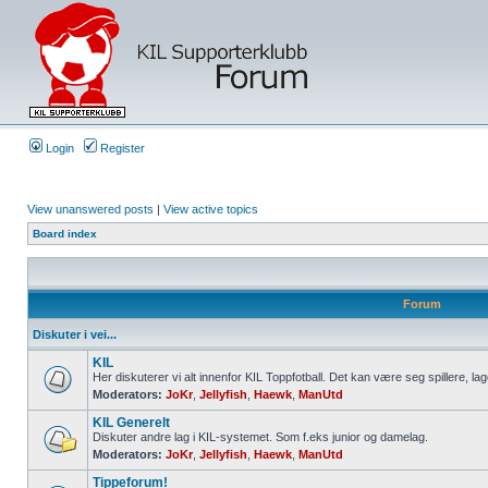
Login
Register
View unanswered posts
|
View active topics
Board index
Forum
Diskuter i vei...
KIL
Her diskuterer vi alt innenfor KIL Toppfotball. Det kan være seg spillere, lag
Moderators:
JoKr
,
Jellyfish
,
Haewk
,
ManUtd
KIL Generelt
Diskuter andre lag i KIL-systemet. Som f.eks junior og damelag.
Moderators:
JoKr
,
Jellyfish
,
Haewk
,
ManUtd
Tippeforum!