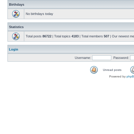
Birthdays
No birthdays today
Statistics
Total posts
86722
| Total topics
4183
| Total members
507
| Our newest m
Login
Username:
Password:
Unread posts
Powered by
php