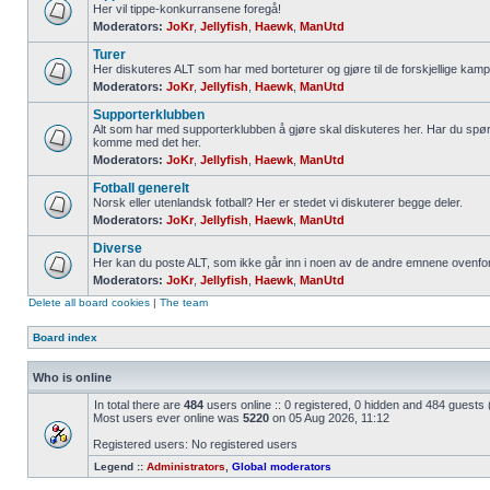
Her vil tippe-konkurransene foregå!
Moderators:
JoKr
,
Jellyfish
,
Haewk
,
ManUtd
Turer
Her diskuteres ALT som har med borteturer og gjøre til de forskjellige kamp
Moderators:
JoKr
,
Jellyfish
,
Haewk
,
ManUtd
Supporterklubben
Alt som har med supporterklubben å gjøre skal diskuteres her. Har du spør
komme med det her.
Moderators:
JoKr
,
Jellyfish
,
Haewk
,
ManUtd
Fotball generelt
Norsk eller utenlandsk fotball? Her er stedet vi diskuterer begge deler.
Moderators:
JoKr
,
Jellyfish
,
Haewk
,
ManUtd
Diverse
Her kan du poste ALT, som ikke går inn i noen av de andre emnene ovenfor
Moderators:
JoKr
,
Jellyfish
,
Haewk
,
ManUtd
Delete all board cookies
|
The team
Board index
Who is online
In total there are
484
users online :: 0 registered, 0 hidden and 484 guests
Most users ever online was
5220
on 05 Aug 2026, 11:12
Registered users: No registered users
Legend ::
Administrators
,
Global moderators