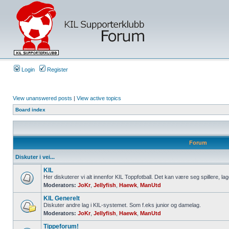
Login
Register
View unanswered posts
|
View active topics
Board index
Forum
Diskuter i vei...
KIL
Her diskuterer vi alt innenfor KIL Toppfotball. Det kan være seg spillere, lag
Moderators:
JoKr
,
Jellyfish
,
Haewk
,
ManUtd
KIL Generelt
Diskuter andre lag i KIL-systemet. Som f.eks junior og damelag.
Moderators:
JoKr
,
Jellyfish
,
Haewk
,
ManUtd
Tippeforum!