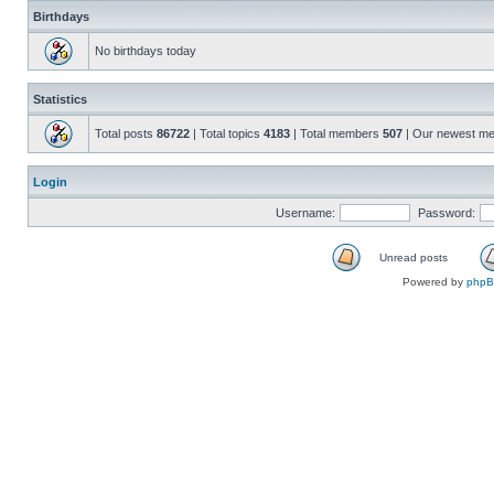
Birthdays
No birthdays today
Statistics
Total posts
86722
| Total topics
4183
| Total members
507
| Our newest m
Login
Username:
Password:
Unread posts
Powered by
php