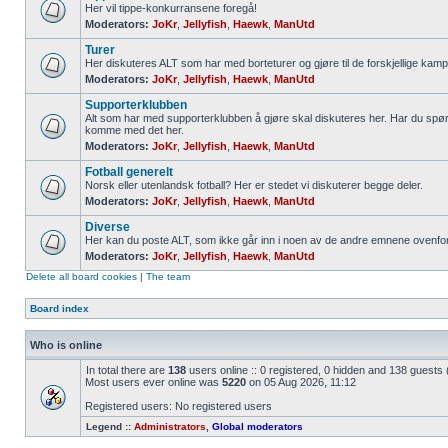
Her vil tippe-konkurransene foregå!
Moderators:
JoKr
,
Jellyfish
,
Haewk
,
ManUtd
Turer
Her diskuteres ALT som har med borteturer og gjøre til de forskjellige kamp
Moderators:
JoKr
,
Jellyfish
,
Haewk
,
ManUtd
Supporterklubben
Alt som har med supporterklubben å gjøre skal diskuteres her. Har du spør
komme med det her.
Moderators:
JoKr
,
Jellyfish
,
Haewk
,
ManUtd
Fotball generelt
Norsk eller utenlandsk fotball? Her er stedet vi diskuterer begge deler.
Moderators:
JoKr
,
Jellyfish
,
Haewk
,
ManUtd
Diverse
Her kan du poste ALT, som ikke går inn i noen av de andre emnene ovenfor
Moderators:
JoKr
,
Jellyfish
,
Haewk
,
ManUtd
Delete all board cookies
|
The team
Board index
Who is online
In total there are
138
users online :: 0 registered, 0 hidden and 138 guests
Most users ever online was
5220
on 05 Aug 2026, 11:12
Registered users: No registered users
Legend ::
Administrators
,
Global moderators