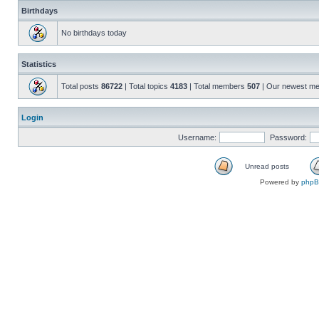
Birthdays
No birthdays today
Statistics
Total posts
86722
| Total topics
4183
| Total members
507
| Our newest m
Login
Username:
Password:
Unread posts
Powered by
php