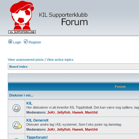
Login
Register
View unanswered posts
|
View active topics
Board index
Forum
Diskuter i vei...
KIL
Her diskuterer vi alt innenfor KIL Toppfotball. Det kan være seg spillere, lag
Moderators:
JoKr
,
Jellyfish
,
Haewk
,
ManUtd
KIL Generelt
Diskuter andre lag i KIL-systemet. Som f.eks junior og damelag.
Moderators:
JoKr
,
Jellyfish
,
Haewk
,
ManUtd
Tippeforum!