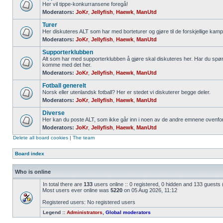
Her vil tippe-konkurransene foregå!
Moderators:
JoKr
,
Jellyfish
,
Haewk
,
ManUtd
Turer
Her diskuteres ALT som har med borteturer og gjøre til de forskjellige kamp
Moderators:
JoKr
,
Jellyfish
,
Haewk
,
ManUtd
Supporterklubben
Alt som har med supporterklubben å gjøre skal diskuteres her. Har du spør
komme med det her.
Moderators:
JoKr
,
Jellyfish
,
Haewk
,
ManUtd
Fotball generelt
Norsk eller utenlandsk fotball? Her er stedet vi diskuterer begge deler.
Moderators:
JoKr
,
Jellyfish
,
Haewk
,
ManUtd
Diverse
Her kan du poste ALT, som ikke går inn i noen av de andre emnene ovenfor
Moderators:
JoKr
,
Jellyfish
,
Haewk
,
ManUtd
Delete all board cookies
|
The team
Board index
Who is online
In total there are
133
users online :: 0 registered, 0 hidden and 133 guests
Most users ever online was
5220
on 05 Aug 2026, 11:12
Registered users: No registered users
Legend ::
Administrators
,
Global moderators